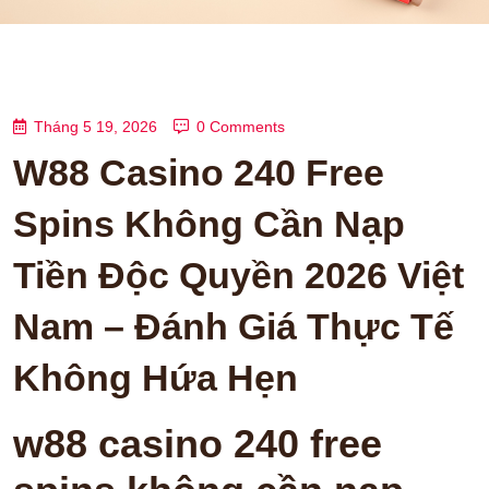
Tháng 5 19, 2026
0 Comments
W88 Casino 240 Free
Spins Không Cần Nạp
Tiền Độc Quyền 2026 Việt
Nam – Đánh Giá Thực Tế
Không Hứa Hẹn
w88 casino 240 free