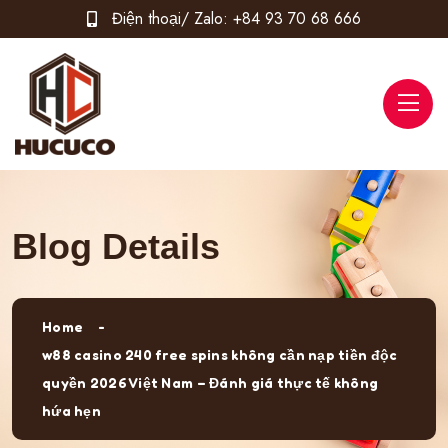
Điện thoại/ Zalo:
+84 93 70 68 666
Blog Details
Home
w88 casino 240 free spins không cần nạp tiền độc
quyền 2026 Việt Nam – Đánh giá thực tế không
hứa hẹn