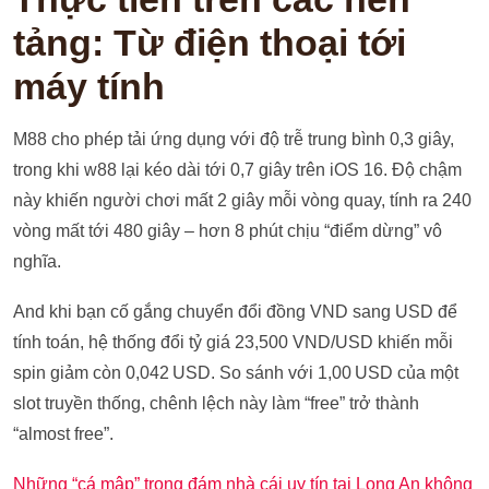
tảng: Từ điện thoại tới
máy tính
M88 cho phép tải ứng dụng với độ trễ trung bình 0,3 giây,
trong khi w88 lại kéo dài tới 0,7 giây trên iOS 16. Độ chậm
này khiến người chơi mất 2 giây mỗi vòng quay, tính ra 240
vòng mất tới 480 giây – hơn 8 phút chịu “điểm dừng” vô
nghĩa.
And khi bạn cố gắng chuyển đổi đồng VND sang USD để
tính toán, hệ thống đổi tỷ giá 23,500 VND/USD khiến mỗi
spin giảm còn 0,042 USD. So sánh với 1,00 USD của một
slot truyền thống, chênh lệch này làm “free” trở thành
“almost free”.
Những “cá mập” trong đám nhà cái uy tín tại Long An không