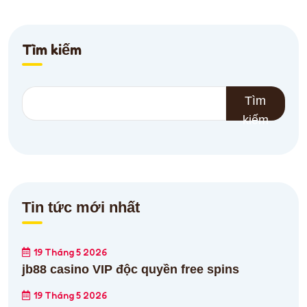
Tìm kiếm
Tìm
kiếm
Tin tức mới nhất
19 Tháng 5 2026
jb88 casino VIP độc quyền free spins
19 Tháng 5 2026