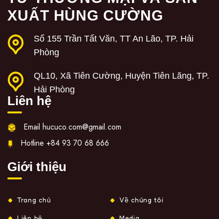
XUẤT HÙNG CƯỜNG
Số 155 Trần Tất Văn, TT An Lão, TP. Hải
Phòng
QL10, Xã Tiên Cường, Huyện Tiên Lãng, TP.
Hải Phòng
Liên hệ
Email
hucuco.com@gmail.com
Hotline
+84 93 70 68 666
Giới thiệu
Trang chủ
Về chúng tôi
Liên hệ
Media