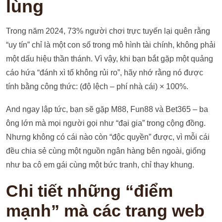
lùng
Trong năm 2024, 73% người chơi trực tuyến lại quên rằng
“uy tín” chỉ là một con số trong mô hình tài chính, không phải
một dấu hiệu thần thánh. Vì vậy, khi bạn bắt gặp một quảng
cáo hứa “đánh xì tố không rủi ro”, hãy nhớ rằng nó được
tính bằng công thức: (độ lệch – phí nhà cái) × 100%.
And ngay lập tức, bạn sẽ gặp M88, Fun88 và Bet365 – ba
ông lớn mà mọi người gọi như “đại gia” trong cộng đồng.
Nhưng không có cái nào còn “độc quyền” được, vì mỗi cái
đều chia sẻ cùng một nguồn ngân hàng bên ngoài, giống
như ba cô em gái cùng một bức tranh, chỉ thay khung.
Chi tiết những “điểm
mạnh” mà các trang web