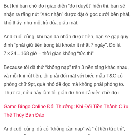
But khi bạn chờ đợi giao diện “đợi duyệt” hiển thị, bạn sẽ
nhận ra rằng nút “Xác nhận” được đặt ở góc dưới bên phải,
khó thấy, như một trò đùa giấu mặt.
And cuối cùng, khi bạn đã nhận được tiền, bạn sẽ gặp quy
định “phải giữ tiền trong tài khoản ít nhất 7 ngày”. Đó là
7 × 24 = 168 giờ – thời gian không “tức thì”.
Because tôi đã thử “không nạp” trên 3 nền tảng khác nhau,
và mỗi khi rút tiền, tôi phải đối mặt với biểu mẫu T&C có
phông chữ 9pt, quá nhỏ để đọc mà không phải phóng to.
Thực ra, điều này làm tôi giận dữ hơn cả việc chờ đợi.
Game Bingo Online Đổi Thưởng: Khi Đổi Tiền Thành Cứu
Thế Thúy Bản Đảo
And cuối cùng, dù có “không cần nạp” và “rút tiền tức thì”,