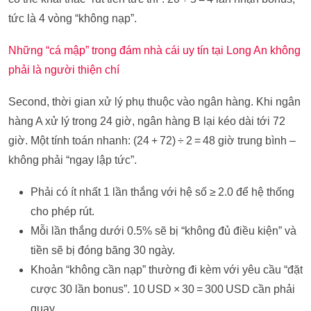
tức là 4 vòng “không nạp”.
Những “cá mập” trong đám nhà cái uy tín tại Long An không
phải là người thiện chí
Second, thời gian xử lý phụ thuộc vào ngân hàng. Khi ngân
hàng A xử lý trong 24 giờ, ngân hàng B lại kéo dài tới 72
giờ. Một tính toán nhanh: (24 + 72) ÷ 2 = 48 giờ trung bình –
không phải “ngay lập tức”.
Phải có ít nhất 1 lần thắng với hệ số ≥ 2.0 để hệ thống
cho phép rút.
Mỗi lần thắng dưới 0.5% sẽ bị “không đủ điều kiện” và
tiền sẽ bị đóng băng 30 ngày.
Khoản “không cần nạp” thường đi kèm với yêu cầu “đặt
cược 30 lần bonus”. 10 USD × 30 = 300 USD cần phải
quay.