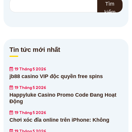
Tìm
kiếm
Tin tức mới nhất
19 Tháng 5 2026
jb88 casino VIP độc quyền free spins
19 Tháng 5 2026
Happyluke Casino Promo Code Đang Hoạt
Động
19 Tháng 5 2026
Chơi xóc đĩa online trên iPhone: Không
19 Tháng 5 2026