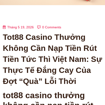
Tháng 5 19, 2026
0 Comments
Tot88 Casino Thưởng
Không Cần Nạp Tiền Rút
Tiền Tức Thì Việt Nam: Sự
Thực Tế Đắng Cay Của
Đợt “Quà” Lỗi Thời
tot88 casino thưởng