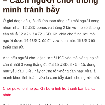
– Cách người chơi thông
minh tránh bẫy
Ở giai đoạn đầu, tôi đã tính toán rằng nếu mỗi người trong
nhóm nhận 12 USD bonus và thắng 2 lần với hệ số 3, tổng
tiền sẽ là 12 × 2 × 3 = 72 USD. Khi chia cho 5 người, mỗi
người được 14,4 USD, đủ để vượt qua mức 15 USD tối
thiểu cho rút.
And nếu người chơi đặt cược 5 USD vào mỗi vòng, họ sẽ
cần ít nhất 3 vòng thắng để đạt 15 USD. 3 × 5 = 15, đúng
như yêu cầu. Điều này chứng tỏ “không cần nạp” vừa là
mánh khóe tính toán, vừa là cạm bẫy dành cho người mới.
Chơi poker online pc: Khi bộ vi tính trở thành bàn bài cá
nhân