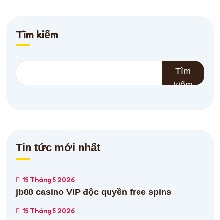
Tìm kiếm
Tìm
kiếm
Tin tức mới nhất
19 Tháng 5 2026
jb88 casino VIP độc quyền free spins
19 Tháng 5 2026