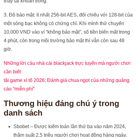
thấy tài khoản trống.
3. Độ bảo mật: ít nhất 256-bit AES, đối chiếu với 128-bit của
một sòng bạc không có chứng chỉ. Khi mình thử chuyển
10,000 VND vào ví “không bảo mật”, số tiền biến mất trong
4 phút, còn trong môi trường bảo mật thì vẫn còn sau 48
giờ.
Những lời càu nhà cái blackjack trực tuyến mà người chơi
cần biết
tải game xì tố 2026: Đánh giá chua ngọt của những quảng
cáo “miễn phí”
Thương hiệu đáng chú ý trong
danh sách
Sbobet – Được kiểm toán lần thứ ba vào năm 2024,
thâm suất 2.5 triệu người chơi hoạt động hàng ngày.