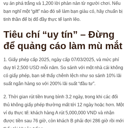
vụ án phá trắng và 1,200 lời phàn nàn từ người chơi. Nếu
bạn nghĩ một “gift” nào đó sẽ làm bạn giàu có, hãy chuẩn bị
tinh thần để bị đổ đầy thực tế lạnh lẽo.
Tiêu chí “uy tín” – Đừng
để quảng cáo làm mù mắt
1. Giấy phép cấp 2025, ngày cấp 07/03/2025, và mức phí
duy trì 2,500 USD mỗi năm. So sánh với một nhà cái không
có giấy phép, bạn sẽ thấy chênh lệch như so sánh 10% lãi
suất ngân hàng so với 200% lãi suất “đầu tư”.
2. Thời gian rút tiền trung bình 3.2 ngày, trong khi các đối
thủ không giấy phép thường mất tới 12 ngày hoặc hơn. Một
ví dụ thực tế: khách hàng A rút 5,000,000 VND và nhận
được tiền sau 76 giờ, còn khách B phải đợi 286 giờ rồi mới