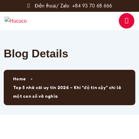
Điện thoại/ Zalo:
+84 93 70 68 666
Blog Details
Home
Top 5 nhà cái uy tín 2026 – Khi “độ tin cậy” chỉ là
một con số vô nghĩa