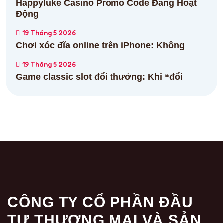
Happyluke Casino Promo Code Đang Hoạt
Động
19 Tháng 5 2026
Chơi xóc đĩa online trên iPhone: Không
19 Tháng 5 2026
Game classic slot đổi thưởng: Khi “đổi
CÔNG TY CỔ PHẦN ĐẦU
TƯ THƯƠNG MẠI VÀ SẢN