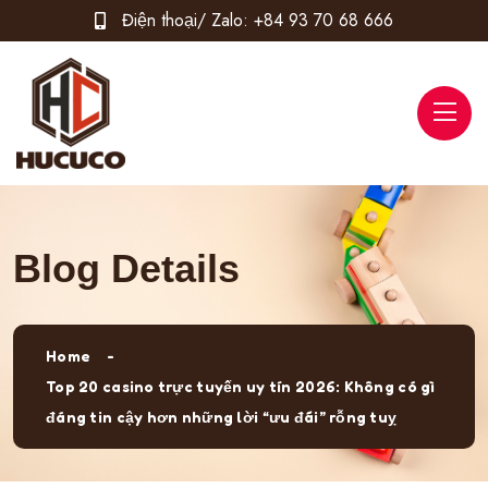
Điện thoại/ Zalo:
+84 93 70 68 666
Blog Details
Home
Top 20 casino trực tuyến uy tín 2026: Không có gì
đáng tin cậy hơn những lời “ưu đãi” rỗng tuỵ