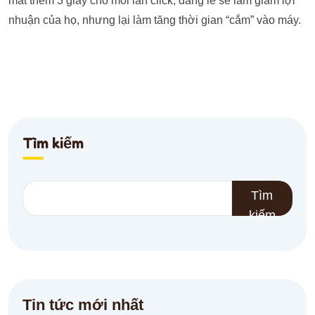
mất thêm 3 giây cho mỗi lần click, đáng lẽ sẽ làm giảm lợi
nhuận của họ, nhưng lại làm tăng thời gian “cắm” vào máy.
Tìm kiếm
Tìm
kiếm
Tin tức mới nhất