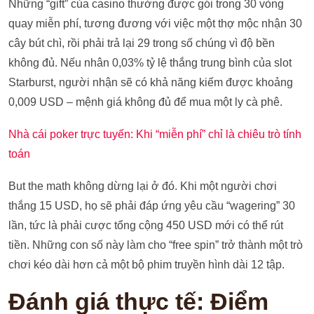
Những “gift” của casino thường được gói trong 30 vòng
quay miễn phí, tương đương với việc một thợ mộc nhận 30
cây bút chì, rồi phải trả lại 29 trong số chúng vì độ bền
không đủ. Nếu nhân 0,03% tỷ lệ thắng trung bình của slot
Starburst, người nhận sẽ có khả năng kiếm được khoảng
0,009 USD – mệnh giá không đủ để mua một ly cà phê.
Nhà cái poker trực tuyến: Khi “miễn phí” chỉ là chiêu trò tính
toán
But the math không dừng lại ở đó. Khi một người chơi
thắng 15 USD, họ sẽ phải đáp ứng yêu cầu “wagering” 30
lần, tức là phải cược tổng cộng 450 USD mới có thể rút
tiền. Những con số này làm cho “free spin” trở thành một trò
chơi kéo dài hơn cả một bộ phim truyền hình dài 12 tập.
Đánh giá thực tế: Điểm