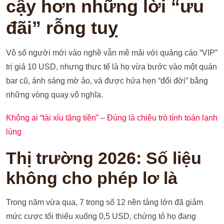
cậy hơn những lời “ưu
đãi” rỗng tuỵ
Vô số người mới vào nghề vẫn mê mải với quảng cáo “VIP”
trị giá 10 USD, nhưng thực tế là họ vừa bước vào một quán
bar cũ, ánh sáng mờ ảo, và được hứa hẹn “đổi đời” bằng
những vòng quay vô nghĩa.
Không ai “tài xỉu tặng tiền” – Đúng là chiêu trò tính toán lạnh
lùng
Thị trường 2026: Số liệu
không cho phép lơ là
Trong năm vừa qua, 7 trong số 12 nền tảng lớn đã giảm
mức cược tối thiểu xuống 0,5 USD, chứng tỏ họ đang