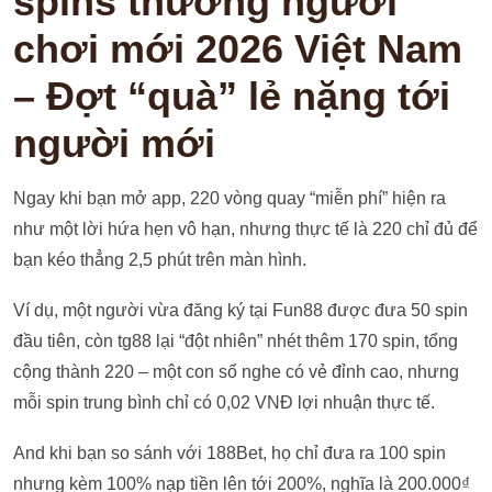
spins thưởng người
chơi mới 2026 Việt Nam
– Đợt “quà” lẻ nặng tới
người mới
Ngay khi bạn mở app, 220 vòng quay “miễn phí” hiện ra
như một lời hứa hẹn vô hạn, nhưng thực tế là 220 chỉ đủ để
bạn kéo thẳng 2,5 phút trên màn hình.
Ví dụ, một người vừa đăng ký tại Fun88 được đưa 50 spin
đầu tiên, còn tg88 lại “đột nhiên” nhét thêm 170 spin, tổng
cộng thành 220 – một con số nghe có vẻ đỉnh cao, nhưng
mỗi spin trung bình chỉ có 0,02 VNĐ lợi nhuận thực tế.
And khi bạn so sánh với 188Bet, họ chỉ đưa ra 100 spin
nhưng kèm 100% nạp tiền lên tới 200%, nghĩa là 200.000₫