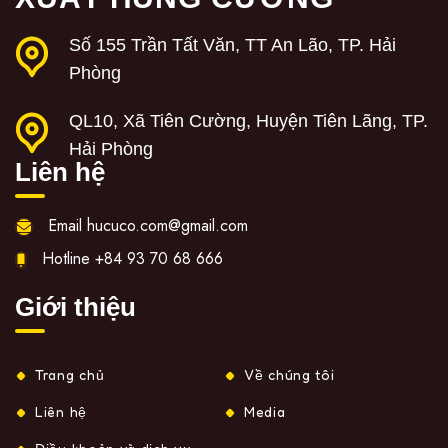
Số 155 Trần Tất Văn, TT An Lão, TP. Hải
Phòng
QL10, Xã Tiên Cường, Huyện Tiên Lãng, TP.
Hải Phòng
Liên hệ
Email
hucuco.com@gmail.com
Hotline
+84 93 70 68 666
Giới thiệu
Trang chủ
Về chúng tôi
Liên hệ
Media