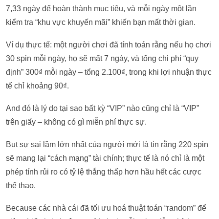
7,33 ngày để hoàn thành mục tiêu, và mỗi ngày một lần
kiểm tra “khu vực khuyến mãi” khiến bạn mất thời gian.
Ví dụ thực tế: một người chơi đã tính toán rằng nếu họ chơi
30 spin mỗi ngày, họ sẽ mất 7 ngày, và tổng chi phí “quy
định” 300₫ mỗi ngày – tổng 2.100₫, trong khi lợi nhuận thực
tế chỉ khoảng 90₫.
And đó là lý do tại sao bất kỳ “VIP” nào cũng chỉ là “VIP”
trên giấy – không có gì miễn phí thực sự.
But sự sai lầm lớn nhất của người mới là tin rằng 220 spin
sẽ mang lại “cách mạng” tài chính; thực tế là nó chỉ là một
phép tính rủi ro có tỷ lệ thắng thấp hơn hầu hết các cược
thể thao.
Because các nhà cái đã tối ưu hoá thuật toán “random” để