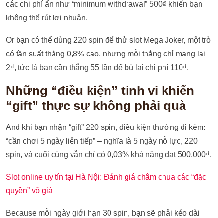
các chi phí ẩn như “minimum withdrawal” 500₫ khiến bạn
không thể rút lợi nhuận.
Or bạn có thể dùng 220 spin để thử slot Mega Joker, một trò
có tần suất thắng 0,8% cao, nhưng mỗi thắng chỉ mang lại
2₫, tức là bạn cần thắng 55 lần để bù lại chi phí 110₫.
Những “điều kiện” tinh vi khiến
“gift” thực sự không phải quà
And khi bạn nhận “gift” 220 spin, điều kiện thường đi kèm:
“cần chơi 5 ngày liên tiếp” – nghĩa là 5 ngày nỗ lực, 220
spin, và cuối cùng vẫn chỉ có 0,03% khả năng đạt 500.000₫.
Slot online uy tín tại Hà Nội: Đánh giá châm chua các “đặc
quyền” vô giá
Because mỗi ngày giới hạn 30 spin, bạn sẽ phải kéo dài