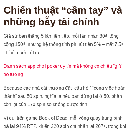
Chiến thuật “cầm tay” và
những bẫy tài chính
Giả sử bạn thắng 5 lần liên tiếp, mỗi lần nhận 30₫, tổng
cộng 150₫, nhưng hệ thống tính phí rút tiền 5% – mất 7,5₫
chỉ vì muốn rút ra.
Danh sách app chơi poker uy tín mà không có chiêu “gift”
ảo tưởng
Because các nhà cái thường đặt “câu hỏi” “công việc hoàn
thành” sau 50 spin, nghĩa là nếu bạn dừng lại ở 50, phần
còn lại của 170 spin sẽ không được tính.
Ví dụ, trên game Book of Dead, mỗi vòng quay trung bình
trả lại 94% RTP, khiến 220 spin chỉ nhận lại 207₫, trong khi