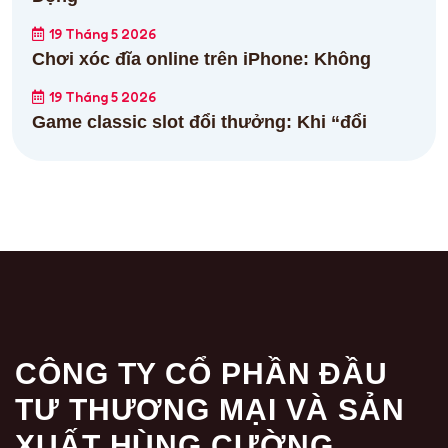
19 Tháng 5 2026
Chơi xóc đĩa online trên iPhone: Không
19 Tháng 5 2026
Game classic slot đổi thưởng: Khi “đổi
CÔNG TY CỔ PHẦN ĐẦU
TƯ THƯƠNG MẠI VÀ SẢN
XUẤT HÙNG CƯỜNG