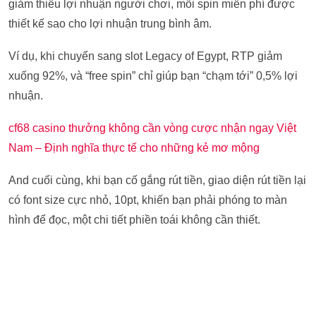
giảm thiểu lợi nhuận người chơi, mỗi spin miễn phí được
thiết kế sao cho lợi nhuận trung bình âm.
Ví dụ, khi chuyển sang slot Legacy of Egypt, RTP giảm
xuống 92%, và “free spin” chỉ giúp bạn “chạm tới” 0,5% lợi
nhuận.
cf68 casino thưởng không cần vòng cược nhận ngay Việt
Nam – Định nghĩa thực tế cho những kẻ mơ mộng
And cuối cùng, khi bạn cố gắng rút tiền, giao diện rút tiền lại
có font size cực nhỏ, 10pt, khiến bạn phải phóng to màn
hình để đọc, một chi tiết phiền toái không cần thiết.