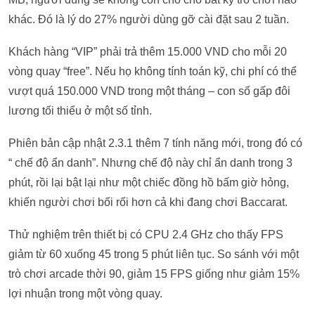
khác. Đó là lý do 27% người dùng gỡ cài đặt sau 2 tuần.
Khách hàng “VIP” phải trả thêm 15.000 VND cho mỗi 20
vòng quay “free”. Nếu họ không tính toán kỹ, chi phí có thể
vượt quá 150.000 VND trong một tháng – con số gấp đôi
lương tối thiểu ở một số tỉnh.
Phiên bản cập nhật 2.3.1 thêm 7 tính năng mới, trong đó có
“ chế độ ẩn danh”. Nhưng chế độ này chỉ ẩn danh trong 3
phút, rồi lại bật lại như một chiếc đồng hồ bấm giờ hỏng,
khiến người chơi bối rối hơn cả khi đang chơi Baccarat.
Thử nghiệm trên thiết bị có CPU 2.4 GHz cho thấy FPS
giảm từ 60 xuống 45 trong 5 phút liên tục. So sánh với một
trò chơi arcade thời 90, giảm 15 FPS giống như giảm 15%
lợi nhuận trong một vòng quay.