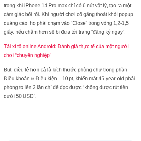
trong khi iPhone 14 Pro max chỉ có 6 nút vật lý, tạo ra một
cảm giác bối rối. Khi người chơi cố gắng thoát khỏi popup
quảng cáo, họ phải chạm vào “Close” trong vòng 1,2‑1,5
giây, nếu chậm hơn sẽ bị đưa tới trang “đăng ký ngay”.
Tải xì tố online Android: Đánh giá thực tế của một người
chơi “chuyên nghiệp”
But, điều tệ hơn cả là kích thước phông chữ trong phần
Điều khoản & Điều kiện – 10 pt, khiến mắt 45‑year‑old phải
phóng to lên 2 lần chỉ để đọc được “không được rút tiền
dưới 50 USD”.