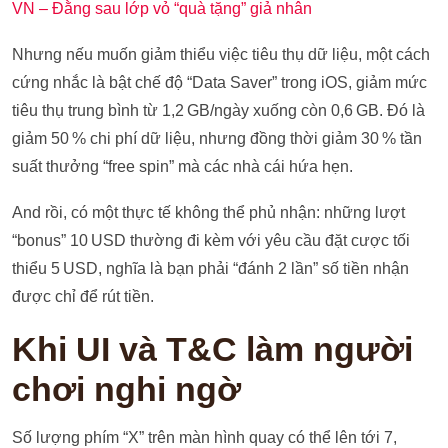
VN – Đằng sau lớp vỏ “quà tặng” giả nhân
Nhưng nếu muốn giảm thiểu việc tiêu thụ dữ liệu, một cách
cứng nhắc là bật chế độ “Data Saver” trong iOS, giảm mức
tiêu thụ trung bình từ 1,2 GB/ngày xuống còn 0,6 GB. Đó là
giảm 50 % chi phí dữ liệu, nhưng đồng thời giảm 30 % tần
suất thưởng “free spin” mà các nhà cái hứa hẹn.
And rồi, có một thực tế không thể phủ nhận: những lượt
“bonus” 10 USD thường đi kèm với yêu cầu đặt cược tối
thiểu 5 USD, nghĩa là bạn phải “đánh 2 lần” số tiền nhận
được chỉ để rút tiền.
Khi UI và T&C làm người
chơi nghi ngờ
Số lượng phím “X” trên màn hình quay có thể lên tới 7,