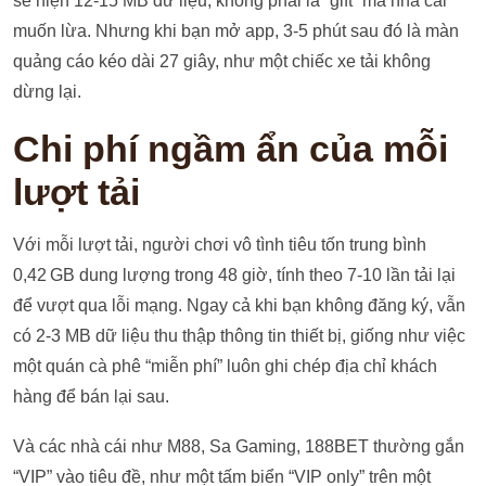
sẽ hiện 12‑15 MB dữ liệu, không phải là “gift” mà nhà cái
muốn lừa. Nhưng khi bạn mở app, 3‑5 phút sau đó là màn
quảng cáo kéo dài 27 giây, như một chiếc xe tải không
dừng lại.
Chi phí ngầm ẩn của mỗi
lượt tải
Với mỗi lượt tải, người chơi vô tình tiêu tốn trung bình
0,42 GB dung lượng trong 48 giờ, tính theo 7‑10 lần tải lại
để vượt qua lỗi mạng. Ngay cả khi bạn không đăng ký, vẫn
có 2‑3 MB dữ liệu thu thập thông tin thiết bị, giống như việc
một quán cà phê “miễn phí” luôn ghi chép địa chỉ khách
hàng để bán lại sau.
Và các nhà cái như M88, Sa Gaming, 188BET thường gắn
“VIP” vào tiêu đề, như một tấm biển “VIP only” trên một