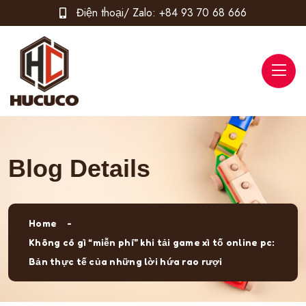
Điện thoại/ Zalo:
+84 93 70 68 666
Blog Details
Home
Không có gì “miễn phí” khi tải game xì tố online pc:
Bản thực tế của những lời hứa rao rượi