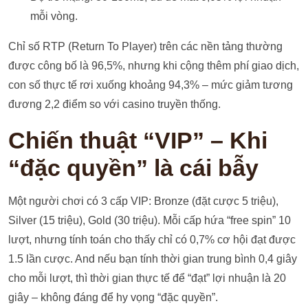
mỗi vòng.
Chỉ số RTP (Return To Player) trên các nền tảng thường
được công bố là 96,5%, nhưng khi cộng thêm phí giao dịch,
con số thực tế rơi xuống khoảng 94,3% – mức giảm tương
đương 2,2 điểm so với casino truyền thống.
Chiến thuật “VIP” – Khi
“đặc quyền” là cái bẫy
Một người chơi có 3 cấp VIP: Bronze (đặt cược 5 triệu),
Silver (15 triệu), Gold (30 triệu). Mỗi cấp hứa “free spin” 10
lượt, nhưng tính toán cho thấy chỉ có 0,7% cơ hội đạt được
1.5 lần cược. And nếu bạn tính thời gian trung bình 0,4 giây
cho mỗi lượt, thì thời gian thực tế để “đạt” lợi nhuận là 20
giây – không đáng để hy vọng “đặc quyền”.