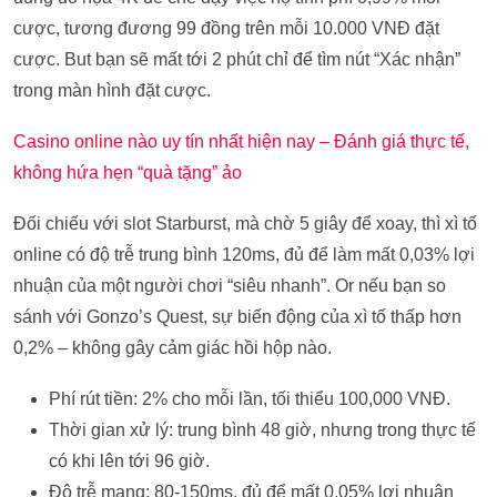
cược, tương đương 99 đồng trên mỗi 10.000 VNĐ đặt
cược. But bạn sẽ mất tới 2 phút chỉ để tìm nút “Xác nhận”
trong màn hình đặt cược.
Casino online nào uy tín nhất hiện nay – Đánh giá thực tế,
không hứa hẹn “quà tặng” ảo
Đối chiếu với slot Starburst, mà chờ 5 giây để xoay, thì xì tố
online có độ trễ trung bình 120ms, đủ để làm mất 0,03% lợi
nhuận của một người chơi “siêu nhanh”. Or nếu bạn so
sánh với Gonzo’s Quest, sự biến động của xì tố thấp hơn
0,2% – không gây cảm giác hồi hộp nào.
Phí rút tiền: 2% cho mỗi lần, tối thiểu 100,000 VNĐ.
Thời gian xử lý: trung bình 48 giờ, nhưng trong thực tế
có khi lên tới 96 giờ.
Độ trễ mạng: 80‑150ms, đủ để mất 0,05% lợi nhuận