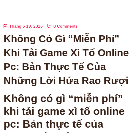
Tháng 5 19, 2026
0 Comments
Không Có Gì “miễn Phí”
Khi Tải Game Xì Tố Online
Pc: Bản Thực Tế Của
Những Lời Hứa Rao Rượi
Không có gì “miễn phí”
khi tải game xì tố online
pc: Bản thực tế của