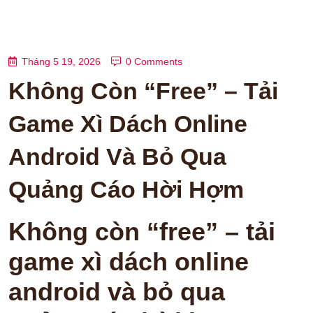
Tháng 5 19, 2026
0 Comments
Không Còn “free” – Tải
Game Xì Dách Online
Android Và Bỏ Qua
Quảng Cáo Hời Hợm
Không còn “free” – tải
game xì dách online
android và bỏ qua