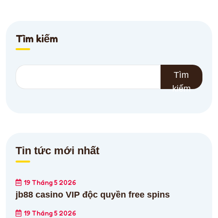
Tìm kiếm
Tìm
kiếm
Tin tức mới nhất
19 Tháng 5 2026
jb88 casino VIP độc quyền free spins
19 Tháng 5 2026