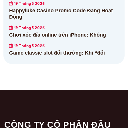
19 Tháng 5 2026
Happyluke Casino Promo Code Đang Hoạt
Động
19 Tháng 5 2026
Chơi xóc đĩa online trên iPhone: Không
19 Tháng 5 2026
Game classic slot đổi thưởng: Khi “đổi
CÔNG TY CỔ PHẦN ĐẦU