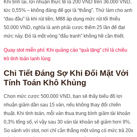
Khi tính lại, lợi nhuận thực tế là 200 VND trên 36.000 VND,
tức 0,55% – không đáng để gọi là “thắng”. Thứ làm cho anh
“đau đầu” là khi rút tiền, M88 áp dụng mức rút tối thiểu
50.000 VND, nghĩa là anh phải cược thêm 25 lần để đạt
mức này. Đó là một vòng “đấu tranh” không hề cần thiết.
Quay slot miễn phí: Khi quảng cáo “quà tặng” chỉ là chiêu
trò tính toán lạnh lùng
Chi Tiết Đáng Sợ Khi Đối Mặt Với
Tính Toán Khô Khủng
Chọn mức cược 500.000 VND, bạn sẽ thấy biểu đồ lợi
nhuận giảm dần sau 15 ván, nếu không thay đổi chiến
thuật. Khi tính toán, mỗi ván thua trung bình giảm tài khoản
0,3% tổng số, vì vậy sau 30 ván tài khoản sẽ giảm hơn 9%.
So sánh với slot, nơi chỉ cần thắng một vòng có mức trả 20x