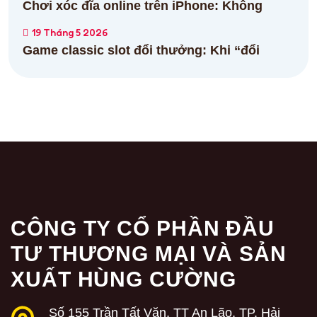
Chơi xóc đĩa online trên iPhone: Không
19 Tháng 5 2026
Game classic slot đổi thưởng: Khi “đổi
CÔNG TY CỔ PHẦN ĐẦU
TƯ THƯƠNG MẠI VÀ SẢN
XUẤT HÙNG CƯỜNG
Số 155 Trần Tất Văn, TT An Lão, TP. Hải