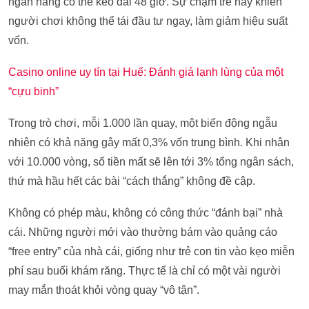
ngân hàng có thể kéo dài 48 giờ. Sự chậm trễ này khiến
người chơi không thể tái đầu tư ngay, làm giảm hiệu suất
vốn.
Casino online uy tín tại Huế: Đánh giá lạnh lùng của một
“cựu binh”
Trong trò chơi, mỗi 1.000 lần quay, một biến động ngẫu
nhiên có khả năng gây mất 0,3% vốn trung bình. Khi nhân
với 10.000 vòng, số tiền mất sẽ lên tới 3% tổng ngân sách,
thứ mà hầu hết các bài “cách thắng” không đề cập.
Không có phép màu, không có công thức “đánh bại” nhà
cái. Những người mới vào thường bám vào quảng cáo
“free entry” của nhà cái, giống như trẻ con tin vào kẹo miễn
phí sau buổi khám răng. Thực tế là chỉ có một vài người
may mắn thoát khỏi vòng quay “vô tận”.