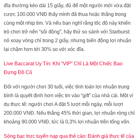
đĩa thường kéo dài 15 giây, đủ để một người mới vừa đặt
cược 100.000 VNĐ thấy mình đã thua hoặc thắng trong
cùng một nhịp tim. Và nếu bạn nghĩ rằng tốc độ này khiến
trò chơi trở nên “sôi động”, hãy thử so sánh với Starburst:
nó xoay vòng chỉ trong 2 giây, nhưng biến động lợi nhuận
lại chậm hơn tới 30% so với xóc đĩa.
Live Baccarat Uy Tín: Khi “VIP” Chỉ Là Một Chiếc Bao
Đựng Đồ Cũ
Đối với người chơi 30 tuổi, việc tính toán lợi nhuận trung
bình là quyết định hơn việc tin vào “gift” của nhà cái. Một ví
dụ thực tế: người chơi A đặt 5 lượt mỗi ngày, mỗi lượt
200.000 VNĐ. Nếu thắng 45% thời gian, lợi nhuận ròng chỉ
khoảng 90.000 VNĐ, tức là 0,3% lợi nhuận trên tổng vốn.
Sòng bạc trực tuyến nạp qua thẻ cào: Đánh giá thực tế của