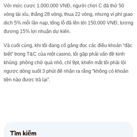
Với mức cược 1.000.000 VNĐ, người chơi C đã thử 50
vòng tài xỉu, thắng 28 vòng, thua 22 vòng, nhưng vì phí giao
dịch 5% mỗi lần nạp, tổng lỗ đã lên tới 150.000 VNĐ, tương
đương 15% lợi nhuận dự kiến.
Và cuối cùng, khi tôi đang cố gắng đọc các điều khoản “đặc
biệt” trong T&C của một casino, tôi gặp phải vấn đề kinh
khủng: phông chữ quá nhỏ, chỉ 9pt, khiến mắt tôi phải lội
ngược dòng suốt 3 phút để nhận ra rằng “không có khoản
tiền nào được trả lại”.
Tìm kiếm