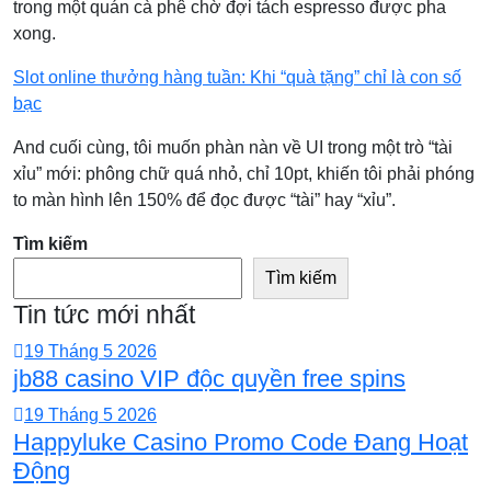
trong một quán cà phê chờ đợi tách espresso được pha
xong.
Slot online thưởng hàng tuần: Khi “quà tặng” chỉ là con số
bạc
And cuối cùng, tôi muốn phàn nàn về UI trong một trò “tài
xỉu” mới: phông chữ quá nhỏ, chỉ 10pt, khiến tôi phải phóng
to màn hình lên 150% để đọc được “tài” hay “xỉu”.
Tìm kiếm
Tìm kiếm
Tin tức mới nhất
19 Tháng 5 2026
jb88 casino VIP độc quyền free spins
19 Tháng 5 2026
Happyluke Casino Promo Code Đang Hoạt
Động