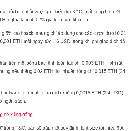
 đòi hỏi bạn phải vượt qua kiểm tra KYC, mất trung bình 24
TH, nghĩa là mất 0,2% giá trị so với khi nạp.
ạng 5% cashback, nhưng chỉ áp dụng cho các cược dưới 0,01
,001 ETH mỗi ngày, tức 1,6 USD, trong khi phí giao dịch đã
n trên một sòng bạc, tính toán lại: phí 0,003 ETH + phí rút
hưng nếu thắng 0,02 ETH, lợi nhuận ròng chỉ 0,015 ETH (24
 hardware, giảm phí giao dịch xuống 0,0015 ETH (2,4 USD).
bộ ngân sách.
ng hề xứng đáng
” trong T&C, bạn sẽ gặp một quy định: font size tối thiểu 9pt,