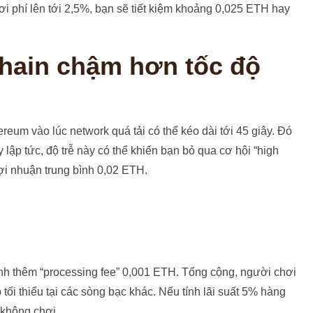
ơi phí lên tới 2,5%, bạn sẽ tiết kiệm khoảng 0,025 ETH hay
kchain chậm hơn tốc độ
ereum vào lúc network quá tải có thể kéo dài tới 45 giây. Đó
ập tức, độ trễ này có thể khiến bạn bỏ qua cơ hội “high
lợi nhuận trung bình 0,02 ETH.
ính thêm “processing fee” 0,001 ETH. Tổng cộng, người chơi
i thiểu tại các sòng bạc khác. Nếu tính lãi suất 5% hàng
 không chơi.