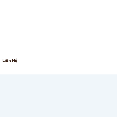
Liên Hệ