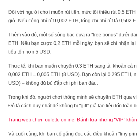
Đối với người chơi muốn rút tiền, mức tối thiểu rút 0,5 ETH
giờ. Nếu cộng phí rút 0,002 ETH, tổng chi phí rút là 0,502 E
Thêm vào đó, một số sòng bạc đưa ra “free bonus” dưới d
ETH. Nếu bạn cược 0,2 ETH mỗi ngày, bạn sẽ chỉ nhận lại 0
tiêu tốn hơn 5 USD.
Thực tế, khi bạn muốn chuyển 0,3 ETH sang tài khoản cá nhâ
0,002 ETH = 0,005 ETH (8 USD). Bạn còn lại 0,295 ETH, n
USD) – không đủ bù đắp chi phí ban đầu.
Trong khi đó, người chơi thông minh sẽ chuyển ETH qua ví
Đó là cách duy nhất để không bị “gift” giả tạo tiêu tốn toàn 
Trang web chơi roulette online: Đánh lừa những “VIP” khô
Và cuối cùng, khi bạn cố gắng đọc các điều khoản “tiny print