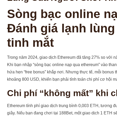
Sòng bạc online n
Đánh giá lạnh lùng
tinh mắt
Trong năm 2024, giao dịch Ethereum đã tăng 27% so với nă
Khi bạn nhập “sòng bạc online nạp qua ethereum” vào thanh
hứa hẹn “free bonus” khắp nơi. Nhưng thực tế, mỗi bonus
khoảng 800 USD, khiến bạn phải tính toán chi phí cơ hội mấ
Chi phí “không mất” khi c
Ethereum tính phí giao dịch trung bình 0,003 ETH, tương 
giây. Nếu bạn đang chơi tại 188Bet, một giao dịch 1 ETH sẽ