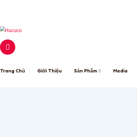
Tìm kiếm
Điện thoại/ Zalo:
+84 93 70 68 666
Trang Chủ
Giới Thiệu
Sản Phẩm
Media