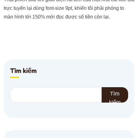
trực tuyến lại dùng font-size 9pt, khiến tôi phải phóng to
màn hình tới 150% mới đọc được số tiền còn lại.
Tìm kiếm
Tìm
kiếm