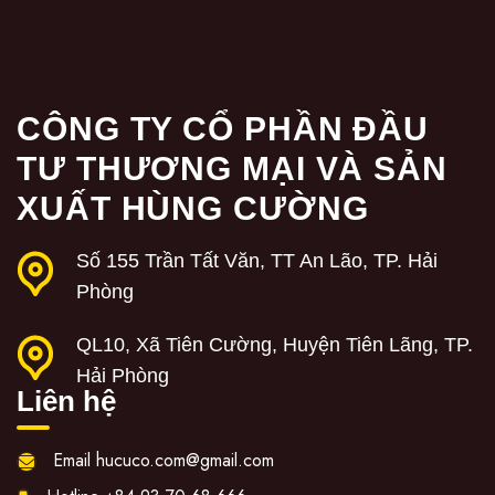
CÔNG TY CỔ PHẦN ĐẦU
TƯ THƯƠNG MẠI VÀ SẢN
XUẤT HÙNG CƯỜNG
Số 155 Trần Tất Văn, TT An Lão, TP. Hải
Phòng
QL10, Xã Tiên Cường, Huyện Tiên Lãng, TP.
Hải Phòng
Liên hệ
Email
hucuco.com@gmail.com