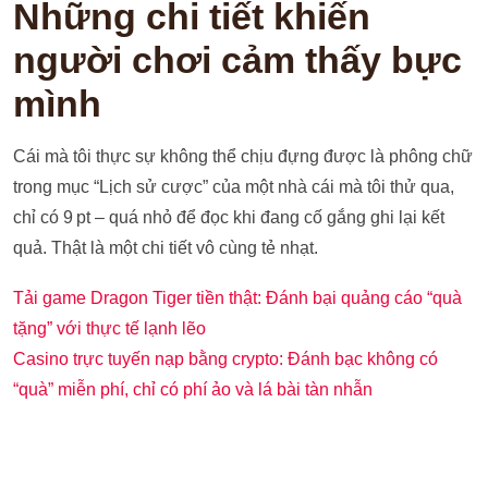
Những chi tiết khiến
người chơi cảm thấy bực
mình
Cái mà tôi thực sự không thể chịu đựng được là phông chữ
trong mục “Lịch sử cược” của một nhà cái mà tôi thử qua,
chỉ có 9 pt – quá nhỏ để đọc khi đang cố gắng ghi lại kết
quả. Thật là một chi tiết vô cùng tẻ nhạt.
Tải game Dragon Tiger tiền thật: Đánh bại quảng cáo “quà
tặng” với thực tế lạnh lẽo
Casino trực tuyến nạp bằng crypto: Đánh bạc không có
“quà” miễn phí, chỉ có phí ảo và lá bài tàn nhẫn