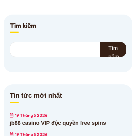
Tìm kiếm
Tìm
kiếm
Tin tức mới nhất
19 Tháng 5 2026
jb88 casino VIP độc quyền free spins
19 Tháng 5 2026