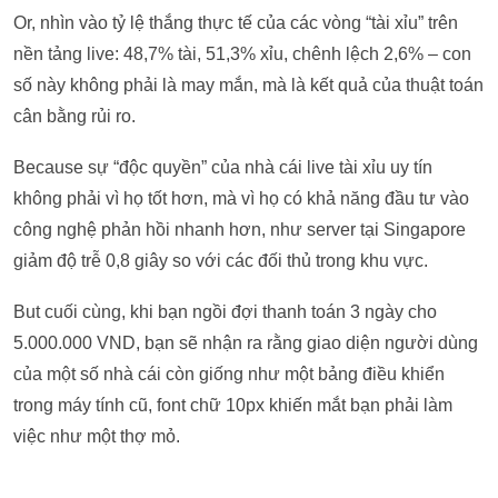
Or, nhìn vào tỷ lệ thắng thực tế của các vòng “tài xỉu” trên
nền tảng live: 48,7% tài, 51,3% xỉu, chênh lệch 2,6% – con
số này không phải là may mắn, mà là kết quả của thuật toán
cân bằng rủi ro.
Because sự “độc quyền” của nhà cái live tài xỉu uy tín
không phải vì họ tốt hơn, mà vì họ có khả năng đầu tư vào
công nghệ phản hồi nhanh hơn, như server tại Singapore
giảm độ trễ 0,8 giây so với các đối thủ trong khu vực.
But cuối cùng, khi bạn ngồi đợi thanh toán 3 ngày cho
5.000.000 VND, bạn sẽ nhận ra rằng giao diện người dùng
của một số nhà cái còn giống như một bảng điều khiển
trong máy tính cũ, font chữ 10px khiến mắt bạn phải làm
việc như một thợ mỏ.