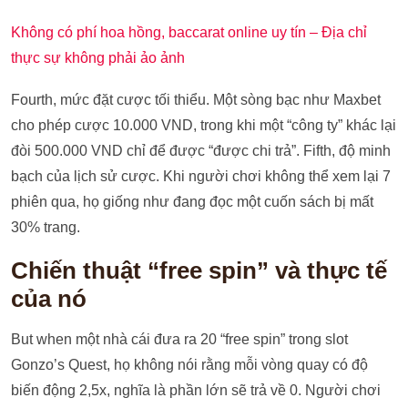
Không có phí hoa hồng, baccarat online uy tín – Địa chỉ
thực sự không phải ảo ảnh
Fourth, mức đặt cược tối thiểu. Một sòng bạc như Maxbet
cho phép cược 10.000 VND, trong khi một “công ty” khác lại
đòi 500.000 VND chỉ để được “được chi trả”. Fifth, độ minh
bạch của lịch sử cược. Khi người chơi không thể xem lại 7
phiên qua, họ giống như đang đọc một cuốn sách bị mất
30% trang.
Chiến thuật “free spin” và thực tế
của nó
But when một nhà cái đưa ra 20 “free spin” trong slot
Gonzo’s Quest, họ không nói rằng mỗi vòng quay có độ
biến động 2,5x, nghĩa là phần lớn sẽ trả về 0. Người chơi