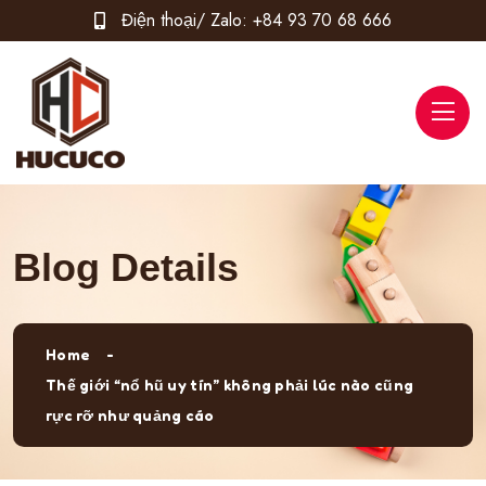
Điện thoại/ Zalo:
+84 93 70 68 666
Blog Details
Home
Thế giới “nổ hũ uy tín” không phải lúc nào cũng
rực rỡ như quảng cáo