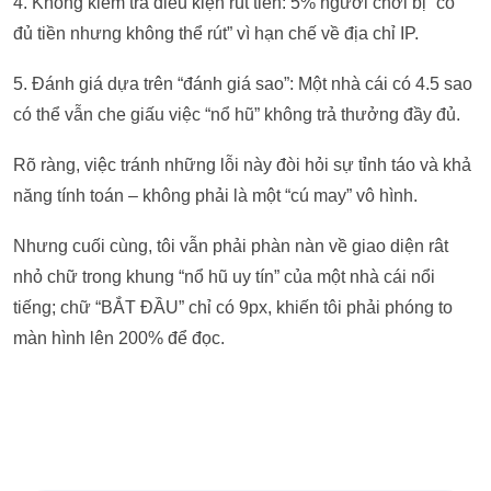
4. Không kiểm tra điều kiện rút tiền: 5% người chơi bị “có
đủ tiền nhưng không thể rút” vì hạn chế về địa chỉ IP.
5. Đánh giá dựa trên “đánh giá sao”: Một nhà cái có 4.5 sao
có thể vẫn che giấu việc “nổ hũ” không trả thưởng đầy đủ.
Rõ ràng, việc tránh những lỗi này đòi hỏi sự tỉnh táo và khả
năng tính toán – không phải là một “cú may” vô hình.
Nhưng cuối cùng, tôi vẫn phải phàn nàn về giao diện rât
nhỏ chữ trong khung “nổ hũ uy tín” của một nhà cái nổi
tiếng; chữ “BẮT ĐẦU” chỉ có 9px, khiến tôi phải phóng to
màn hình lên 200% để đọc.