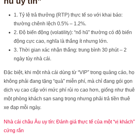
hũ uy tín”
1. Tỷ lệ trả thưởng (RTP) thực tế so với khai báo:
thường chênh lệch 0.5% – 1.2%.
2. Độ biến động (volatility): “nổ hũ” thường có độ biến
động cực cao, nghĩa là thắng ít nhưng lớn.
3. Thời gian xác nhận thắng: trung bình 30 phút – 2
ngày tùy nhà cái.
Đặc biệt, khi một nhà cái dùng từ “VIP” trong quảng cáo, họ
không phải đang tặng “quà” miễn phí, mà chỉ đang gói gọn
dịch vụ cao cấp với mức phí rủi ro cao hơn, giống như thuê
một phòng khách sạn sang trọng nhưng phải trả tiền thuê
xe đạp mỗi ngày.
Nhà cái châu Âu uy tín: Đánh giá thực tế của một “vị khách”
cứng rắn