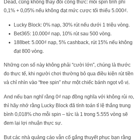
Dead, cũng không thay đổi công thức: mỗi spin tính phí
0,1% + 0,05% nếu không đạt mức cược tối thiểu 5.000₫.
Lucky Block: 0% nạp, 30% rút nếu dưới 1 triệu vòng.
Bet365: 10.000₫ nạp, 10% rút sau 500 vòng.
188bet: 5.000₫ nạp, 5% cashback, rút 15% nếu không
đạt 800 vòng.
Những con số này không phải “cười lớn”, chúng là thước
đo thực tế, khi người chơi thường bỏ qua điều kiện rút tiền
và chỉ nhìn vào “free spin” như một chiếc bánh ngọt vô vị.
And nếu bạn nghĩ rằng 0₫ nạp đồng nghĩa với không rủi ro,
thì hãy nhớ rằng Lucky Block đã tính toán tỉ lệ thắng trung
bình 0,018% cho mỗi spin – tức là 1 trong 5.555 vòng sẽ
đem lại lợi nhuận thực sự.
But các nhà quảng cáo vẫn cố gắng thuyết phục bạn rằng