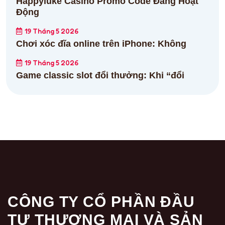
Happyluke Casino Promo Code Đang Hoạt
Động
19 Tháng 5 2026
Chơi xóc đĩa online trên iPhone: Không
19 Tháng 5 2026
Game classic slot đổi thưởng: Khi “đổi
CÔNG TY CỔ PHẦN ĐẦU
TƯ THƯƠNG MẠI VÀ SẢN