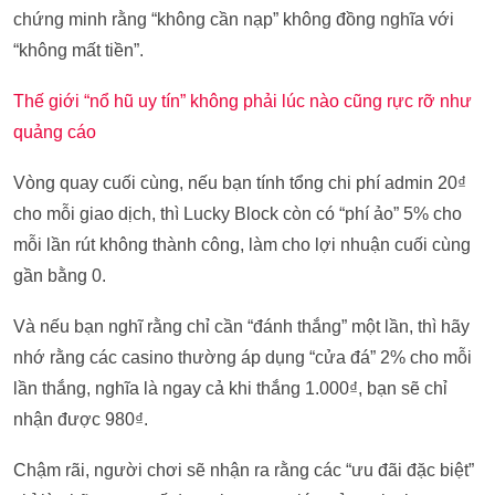
chứng minh rằng “không cần nạp” không đồng nghĩa với
“không mất tiền”.
Thế giới “nổ hũ uy tín” không phải lúc nào cũng rực rỡ như
quảng cáo
Vòng quay cuối cùng, nếu bạn tính tổng chi phí admin 20₫
cho mỗi giao dịch, thì Lucky Block còn có “phí ảo” 5% cho
mỗi lần rút không thành công, làm cho lợi nhuận cuối cùng
gần bằng 0.
Và nếu bạn nghĩ rằng chỉ cần “đánh thắng” một lần, thì hãy
nhớ rằng các casino thường áp dụng “cửa đá” 2% cho mỗi
lần thắng, nghĩa là ngay cả khi thắng 1.000₫, bạn sẽ chỉ
nhận được 980₫.
Chậm rãi, người chơi sẽ nhận ra rằng các “ưu đãi đặc biệt”