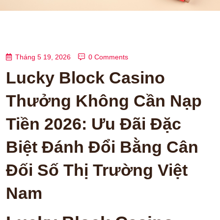
Tháng 5 19, 2026
0 Comments
Lucky Block Casino
Thưởng Không Cần Nạp
Tiền 2026: Ưu Đãi Đặc
Biệt Đánh Đổi Bằng Cân
Đối Số Thị Trường Việt
Nam