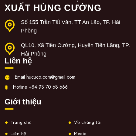
XUẤT HÙNG CƯỜNG
Số 155 Trần Tất Văn, TT An Lão, TP. Hải
Phòng
QL10, Xã Tiên Cường, Huyện Tiên Lãng, TP.
Hải Phòng
Liên hệ
Email
hucuco.com@gmail.com
Hotline
+84 93 70 68 666
Giới thiệu
Trang chủ
Về chúng tôi
Liên hệ
Media