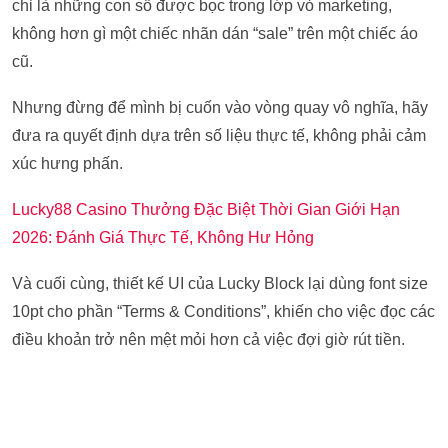
chỉ là những con số được bọc trong lớp vỏ marketing,
không hơn gì một chiếc nhãn dán “sale” trên một chiếc áo
cũ.
Nhưng đừng để mình bị cuốn vào vòng quay vô nghĩa, hãy
đưa ra quyết định dựa trên số liệu thực tế, không phải cảm
xúc hưng phấn.
Lucky88 Casino Thưởng Đặc Biệt Thời Gian Giới Hạn
2026: Đánh Giá Thực Tế, Không Hư Hỏng
Và cuối cùng, thiết kế UI của Lucky Block lại dùng font size
10pt cho phần “Terms & Conditions”, khiến cho việc đọc các
điều khoản trở nên mệt mỏi hơn cả việc đợi giờ rút tiền.