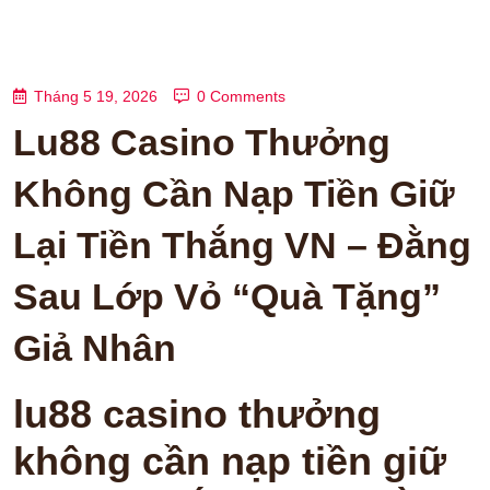
Tháng 5 19, 2026
0 Comments
Lu88 Casino Thưởng
Không Cần Nạp Tiền Giữ
Lại Tiền Thắng VN – Đằng
Sau Lớp Vỏ “quà Tặng”
Giả Nhân
lu88 casino thưởng
không cần nạp tiền giữ