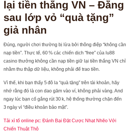
lại tiền thắng VN – Đằng
sau lớp vỏ “quà tặng”
giả nhân
Đúng, người chơi thường bị lừa bởi thông điệp “không cần
nạp tiền”. Thực tế, 60 % các chiến dịch “free” của lu88
casino thưởng không cần nạp tiền giữ lại tiền thắng VN chỉ
nhằm thu thập dữ liệu, không phải để trao tiền.
Vì thế, khi bạn thấy 5 đô la “quà tặng” trên tài khoản, hãy
nhớ rằng đó là con dao găm vào ví, không phải vàng. And
ngay lúc bạn cố gắng rút 30 k, hệ thống thường chặn đến
3 ngày vì “điều khoản bảo mật”.
Tải xì tố online pc: Đánh Bại Đặt Cược Nhạt Nhẽo Với
Chiến Thuật Thô