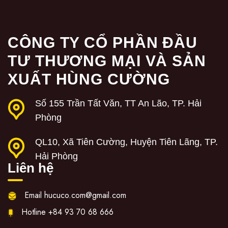
CÔNG TY CỔ PHẦN ĐẦU
TƯ THƯƠNG MẠI VÀ SẢN
XUẤT HÙNG CƯỜNG
Số 155 Trần Tất Văn, TT An Lão, TP. Hải
Phòng
QL10, Xã Tiên Cường, Huyện Tiên Lãng, TP.
Hải Phòng
Liên hệ
Email
hucuco.com@gmail.com
Hotline
+84 93 70 68 666