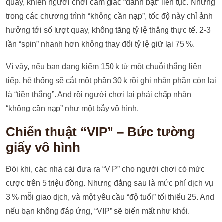
quay, khiến người chơi cảm giác “đánh bật” liên tục. Nhưng
trong các chương trình “không cần nạp”, tốc độ này chỉ ảnh
hưởng tới số lượt quay, không tăng tỷ lệ thắng thực tế. 2‑3
lần “spin” nhanh hơn không thay đổi tỷ lệ giữ lại 75 %.
Vì vậy, nếu bạn đang kiếm 150 k từ một chuỗi thắng liên
tiếp, hệ thống sẽ cắt một phần 30 k rồi ghi nhận phần còn lại
là “tiền thắng”. And rồi người chơi lại phải chấp nhận
“không cần nạp” như một bẫy vô hình.
Chiến thuật “VIP” – Bức tường
giấy vô hình
Đôi khi, các nhà cái đưa ra “VIP” cho người chơi có mức
cược trên 5 triệu đồng. Nhưng đằng sau là mức phí dịch vụ
3 % mỗi giao dịch, và một yêu cầu “độ tuổi” tối thiểu 25. And
nếu bạn không đáp ứng, “VIP” sẽ biến mất như khói.