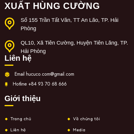
XUẤT HÙNG CƯỜNG
Số 155 Trần Tất Văn, TT An Lão, TP. Hải
Phòng
QL10, Xã Tiên Cường, Huyện Tiên Lãng, TP.
Hải Phòng
Liên hệ
Email
hucuco.com@gmail.com
Hotline
+84 93 70 68 666
Giới thiệu
Trang chủ
Về chúng tôi
Liên hệ
Media