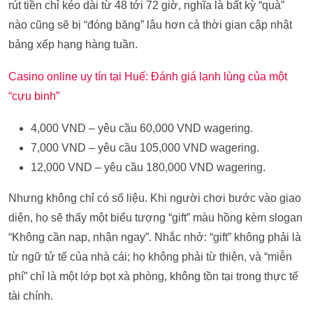
rút tiền chỉ kéo dài từ 48 tới 72 giờ, nghĩa là bất kỳ “quà”
nào cũng sẽ bị “đóng băng” lâu hơn cả thời gian cập nhật
bảng xếp hạng hàng tuần.
Casino online uy tín tại Huế: Đánh giá lạnh lùng của một
“cựu binh”
4,000 VND – yêu cầu 60,000 VND wagering.
7,000 VND – yêu cầu 105,000 VND wagering.
12,000 VND – yêu cầu 180,000 VND wagering.
Nhưng không chỉ có số liệu. Khi người chơi bước vào giao
diện, họ sẽ thấy một biểu tượng “gift” màu hồng kèm slogan
“Không cần nạp, nhận ngay”. Nhắc nhở: “gift” không phải là
từ ngữ tử tế của nhà cái; họ không phải từ thiện, và “miễn
phí” chỉ là một lớp bọt xà phòng, không tồn tại trong thực tế
tài chính.