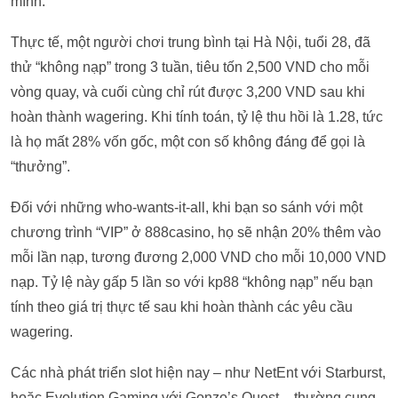
mình.
Thực tế, một người chơi trung bình tại Hà Nội, tuổi 28, đã
thử “không nạp” trong 3 tuần, tiêu tốn 2,500 VND cho mỗi
vòng quay, và cuối cùng chỉ rút được 3,200 VND sau khi
hoàn thành wagering. Khi tính toán, tỷ lệ thu hồi là 1.28, tức
là họ mất 28% vốn gốc, một con số không đáng để gọi là
“thưởng”.
Đối với những who‑wants‑it‑all, khi bạn so sánh với một
chương trình “VIP” ở 888casino, họ sẽ nhận 20% thêm vào
mỗi lần nạp, tương đương 2,000 VND cho mỗi 10,000 VND
nạp. Tỷ lệ này gấp 5 lần so với kp88 “không nạp” nếu bạn
tính theo giá trị thực tế sau khi hoàn thành các yêu cầu
wagering.
Các nhà phát triển slot hiện nay – như NetEnt với Starburst,
hoặc Evolution Gaming với Gonzo’s Quest – thường cung