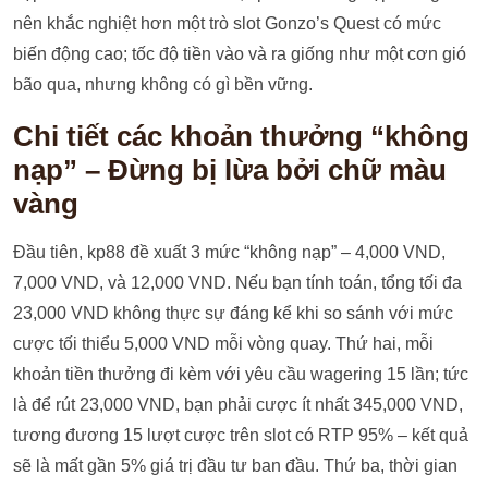
nên khắc nghiệt hơn một trò slot Gonzo’s Quest có mức
biến động cao; tốc độ tiền vào và ra giống như một cơn gió
bão qua, nhưng không có gì bền vững.
Chi tiết các khoản thưởng “không
nạp” – Đừng bị lừa bởi chữ màu
vàng
Đầu tiên, kp88 đề xuất 3 mức “không nạp” – 4,000 VND,
7,000 VND, và 12,000 VND. Nếu bạn tính toán, tổng tối đa
23,000 VND không thực sự đáng kể khi so sánh với mức
cược tối thiểu 5,000 VND mỗi vòng quay. Thứ hai, mỗi
khoản tiền thưởng đi kèm với yêu cầu wagering 15 lần; tức
là để rút 23,000 VND, bạn phải cược ít nhất 345,000 VND,
tương đương 15 lượt cược trên slot có RTP 95% – kết quả
sẽ là mất gần 5% giá trị đầu tư ban đầu. Thứ ba, thời gian