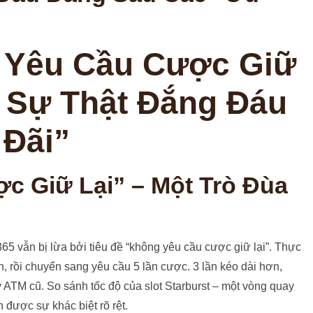
 Yêu Cầu Cược Giữ
: Sự Thật Đắng Đáu
 Đãi”
c Giữ Lại” – Một Trò Đùa
5 vẫn bị lừa bởi tiêu đề “không yêu cầu cược giữ lại”. Thực
n, rồi chuyển sang yêu cầu 5 lần cược. 3 lần kéo dài hơn,
ATM cũ. So sánh tốc độ của slot Starburst – một vòng quay
n được sự khác biệt rõ rệt.