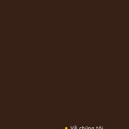
Về chúng tôi