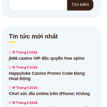
Tìm kiếm
Tin tức mới nhất
19 Tháng 5 2026
jb88 casino VIP độc quyền free spins
19 Tháng 5 2026
Happyluke Casino Promo Code Đang
Hoạt Động
19 Tháng 5 2026
Chơi xóc đĩa online trên iPhone: Không
19 Tháng 5 2026