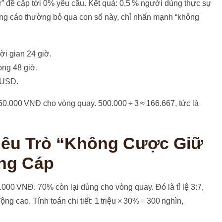
r” đề cập tới 0% yêu cầu. Kết quả: 0,5 % người dùng thực sự
ảng cáo thường bỏ qua con số này, chỉ nhấn mạnh “không
ời gian 24 giờ.
ong 48 giờ.
 USD.
50.000 VNĐ cho vòng quay. 500.000 ÷ 3 ≈ 166.667, tức là
iêu Trò “Không Cược Giữ
ng Cáp
.000 VNĐ. 70% còn lại dùng cho vòng quay. Đó là tỉ lệ 3:7,
ng cao. Tính toán chi tiết: 1 triệu × 30% = 300 nghìn,