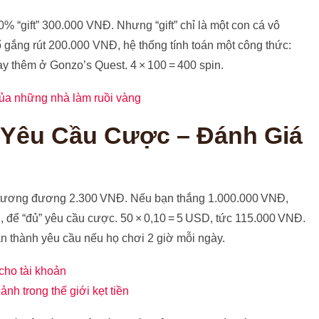
 “gift” 300.000 VNĐ. Nhưng “gift” chỉ là một con cá vô
 gắng rút 200.000 VNĐ, hệ thống tính toán một công thức:
uay thêm ở Gonzo’s Quest. 4 × 100 = 400 spin.
của những nhà làm ruồi vàng
c Yêu Cầu Cược – Đánh Giá
, tương đương 2.300 VNĐ. Nếu bạn thắng 1.000.000 VNĐ,
g, để “đủ” yêu cầu cược. 50 × 0,10 = 5 USD, tức 115.000 VNĐ.
àn thành yêu cầu nếu họ chơi 2 giờ mỗi ngày.
 cho tài khoản
ảnh trong thế giới kẹt tiền