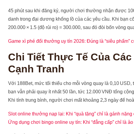
45 phút sau khi đăng ký, người chơi thường nhận được 100%
danh trong đại dương khổng lồ của các yêu cầu. Khi bạn cố
200.000 × 1.5 (độ rủi ro) = 300.000, sau đó đòi bốn vòng q
Game xì phé đổi thưởng uy tín 2026: Đúng là “siêu phẩm” 
Chi Tiết Thực Tế Của Cá
Cạnh Tranh
Với 188Bet, mức tối thiểu cho mỗi vòng quay là 0,10 USD
bạn vẫn phải quay ít nhất 50 lần, tức 12.000 VNĐ tổng cộn
Khi tính trung bình, người chơi mất khoảng 2,3 ngày để ho
Slot online thưởng nạp lại: Khi “quà tặng” chỉ là gánh nặng
Ứng dụng chơi bingo online uy tín: Khi “đẳng cấp” chỉ là ảo 