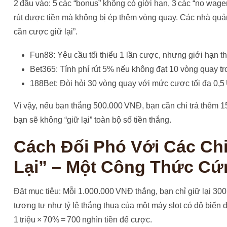
2 đầu vào: 5 các “bonus” không có giới hạn, 3 các “no wage
rút được tiền mà không bị ép thêm vòng quay. Các nhà qu
cần cược giữ lại”.
Fun88: Yêu cầu tối thiểu 1 lần cược, nhưng giới hạn th
Bet365: Tính phí rút 5% nếu không đạt 10 vòng quay tr
188Bet: Đòi hỏi 30 vòng quay với mức cược tối đa 0,5
Vì vậy, nếu bạn thắng 500.000 VNĐ, bạn cần chi trả thêm 1
bạn sẽ không “giữ lại” toàn bộ số tiền thắng.
Cách Đối Phó Với Các Ch
Lại” – Một Công Thức Cứ
Đặt mục tiêu: Mỗi 1.000.000 VNĐ thắng, bạn chỉ giữ lại 300
tương tự như tỷ lệ thắng thua của một máy slot có độ biến độ
1 triệu × 70% = 700 nghìn tiền để cược.