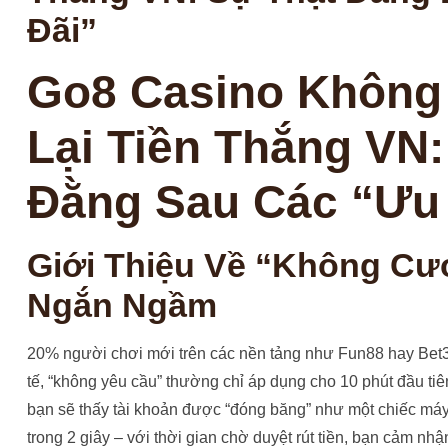
Đãi”
Go8 Casino Không
Lại Tiền Thắng VN
Đằng Sau Các “Ưu
Giới Thiệu Về “Không Cượ
Ngắn Ngầm
20% người chơi mới trên các nền tảng như Fun88 hay Bet36
tế, “không yêu cầu” thường chỉ áp dụng cho 10 phút đầu tiê
bạn sẽ thấy tài khoản được “đóng băng” như một chiếc máy 
trong 2 giây – với thời gian chờ duyệt rút tiền, bạn cảm nhậ