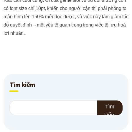
Rào cản cuối cùng, UI của game slot vũ trụ đổi thưởng còn
có font size chỉ 10pt, khiến cho người cận thị phải phóng to
màn hình lên 150% mới đọc được, và việc này làm giảm tốc
độ quyết định – một yếu tố quan trọng trong việc tối ưu hoá
lợi nhuận.
Tìm kiếm
Tìm
kiếm