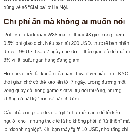
trúng vé số “Giải ba” ở Hà Nội.
Chi phí ẩn mà không ai muốn nói
Rút tiền từ tài khoản W88 mất tối thiểu 48 giờ, cộng thêm
0.5% phí giao dịch. Nếu bạn rút 200 USD, thực tế bạn nhận
được 199 USD sau 2 ngày chờ đợi – thời gian đủ để mất đi
3% vì lãi suất ngân hàng đang giảm.
Hơn nữa, nếu tài khoản của bạn chưa được xác thực KYC,
thời gian chờ có thể kéo lên tới 7 ngày, tương đương một
vòng quay dài trong game slot vũ trụ đổi thưởng, nhưng
không có bất kỳ “bonus” nào đi kèm.
Các nhà cung cấp đưa ra “gift” như một cách để lôi kéo
người chơi, nhưng thực tế là họ không phải là “từ thiện” mà
là “doanh nghiệp”. Khi bạn thấy “gift” 10 USD, nhớ rằng chi