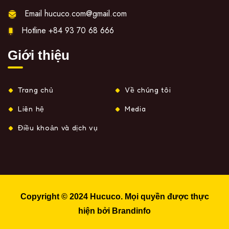
Email
hucuco.com@gmail.com
Hotline
+84 93 70 68 666
Giới thiệu
Trang chủ
Về chúng tôi
Liên hệ
Media
Điều khoản và dịch vụ
Copyright © 2024
Hucuco
. Mọi quyền được thực
hiện bởi
Brandinfo