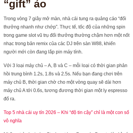
“gift” ảo
Trong vòng 7 giây mở màn, nhà cái tung ra quảng cáo “đổi
thưởng nhanh như chớp”. Thực tế, tốc độ của những spin
trong game slot vũ trụ đổi thưởng thường chậm hơn một nốt
nhạc trong bản remix của các DJ trên sàn W88, khiến
người mới còn đang lắp pin máy tính.
Với 3 loại máy chủ – A, B và C – mỗi loại có thời gian phản
hồi trung bình 1.2s, 1.8s và 2.5s. Nếu bạn đang chơi trên
máy chủ B, thời gian chờ cho một vòng quay sẽ dài hơn
máy chủ A tới 0.6s, tương đương thời gian một ly espresso
đổ ra.
Top 5 nhà cái uy tín 2026 – Khi “độ tin cậy” chỉ là một con số
vô nghĩa