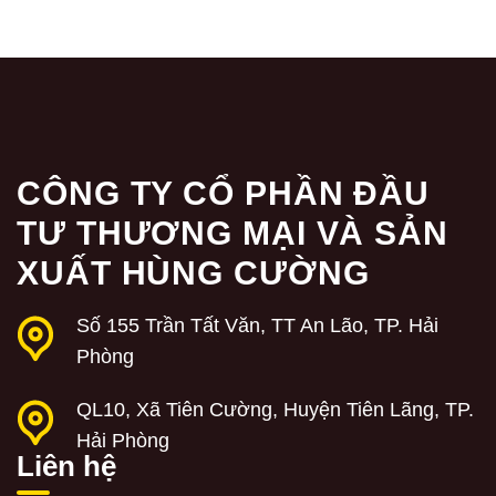
CÔNG TY CỔ PHẦN ĐẦU
TƯ THƯƠNG MẠI VÀ SẢN
XUẤT HÙNG CƯỜNG
Số 155 Trần Tất Văn, TT An Lão, TP. Hải
Phòng
QL10, Xã Tiên Cường, Huyện Tiên Lãng, TP.
Hải Phòng
Liên hệ