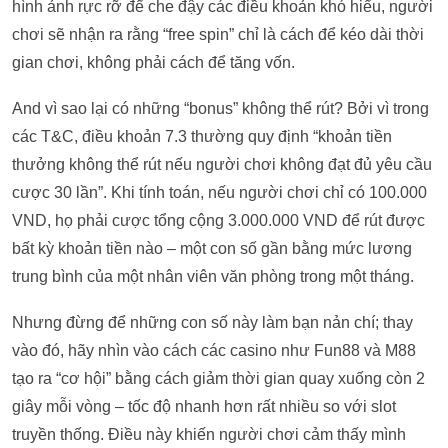
hình ảnh rực rỡ để che đậy các điều khoản khó hiểu, người
chơi sẽ nhận ra rằng “free spin” chỉ là cách để kéo dài thời
gian chơi, không phải cách để tăng vốn.
And vì sao lại có những “bonus” không thể rút? Bởi vì trong
các T&C, điều khoản 7.3 thường quy định “khoản tiền
thưởng không thể rút nếu người chơi không đạt đủ yêu cầu
cược 30 lần”. Khi tính toán, nếu người chơi chỉ có 100.000
VND, họ phải cược tổng cộng 3.000.000 VND để rút được
bất kỳ khoản tiền nào – một con số gần bằng mức lương
trung bình của một nhân viên văn phòng trong một tháng.
Nhưng đừng để những con số này làm bạn nản chí; thay
vào đó, hãy nhìn vào cách các casino như Fun88 và M88
tạo ra “cơ hội” bằng cách giảm thời gian quay xuống còn 2
giây mỗi vòng – tốc độ nhanh hơn rất nhiều so với slot
truyền thống. Điều này khiến người chơi cảm thấy mình