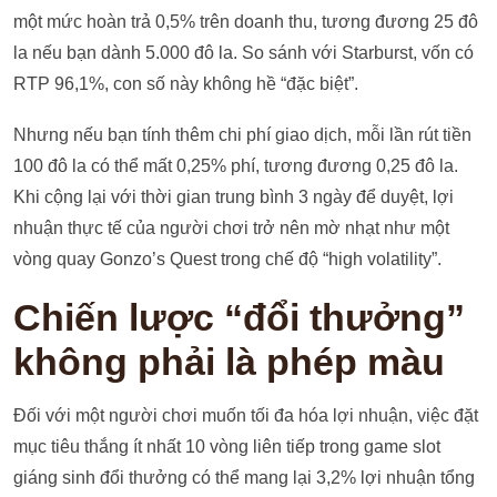
một mức hoàn trả 0,5% trên doanh thu, tương đương 25 đô
la nếu bạn dành 5.000 đô la. So sánh với Starburst, vốn có
RTP 96,1%, con số này không hề “đặc biệt”.
Nhưng nếu bạn tính thêm chi phí giao dịch, mỗi lần rút tiền
100 đô la có thể mất 0,25% phí, tương đương 0,25 đô la.
Khi cộng lại với thời gian trung bình 3 ngày để duyệt, lợi
nhuận thực tế của người chơi trở nên mờ nhạt như một
vòng quay Gonzo’s Quest trong chế độ “high volatility”.
Chiến lược “đổi thưởng”
không phải là phép màu
Đối với một người chơi muốn tối đa hóa lợi nhuận, việc đặt
mục tiêu thắng ít nhất 10 vòng liên tiếp trong game slot
giáng sinh đổi thưởng có thể mang lại 3,2% lợi nhuận tổng