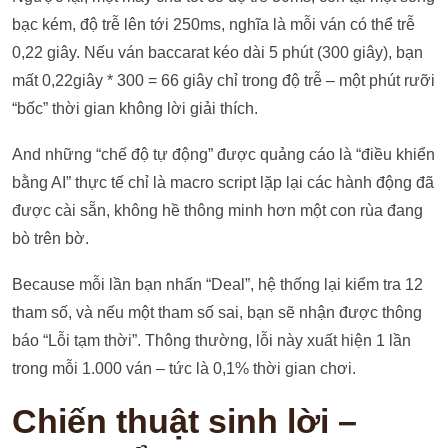
bạc kém, độ trễ lên tới 250ms, nghĩa là mỗi ván có thể trễ
0,22 giây. Nếu ván baccarat kéo dài 5 phút (300 giây), bạn
mất 0,22giây * 300 = 66 giây chỉ trong độ trễ – một phút rưỡi
“bốc” thời gian không lời giải thích.
And những “chế độ tự động” được quảng cáo là “điều khiển
bằng AI” thực tế chỉ là macro script lặp lại các hành động đã
được cài sẵn, không hề thông minh hơn một con rùa đang
bò trên bờ.
Because mỗi lần bạn nhấn “Deal”, hệ thống lại kiểm tra 12
tham số, và nếu một tham số sai, bạn sẽ nhận được thông
báo “Lỗi tạm thời”. Thông thường, lỗi này xuất hiện 1 lần
trong mỗi 1.000 ván – tức là 0,1% thời gian chơi.
Chiến thuật sinh lời –