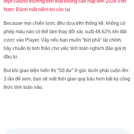
8ty8 casino thưởng tiền thật không cần nạp tiền 2026 Việt
Nam: Đánh mất niềm tin còn lại
Because mọi chiến lược đều dựa trên thống kê, không có
phép màu nào có thể làm thay đổi xác suất 48,62% khi đặt
cược vào Player. Vậy nếu bạn muốn “bứt phá” tài chính,
hãy chuẩn bị tinh thần cho việc tính toán nghịch đảo giá trị
đầu tư.
But khi giao diện hiển thị “Số dư” ở góc dưới phải cuộn lên
3 lần để xem, bạn sẽ mất thời gian quý báu hơn bất kỳ công
thức tính toán nào.