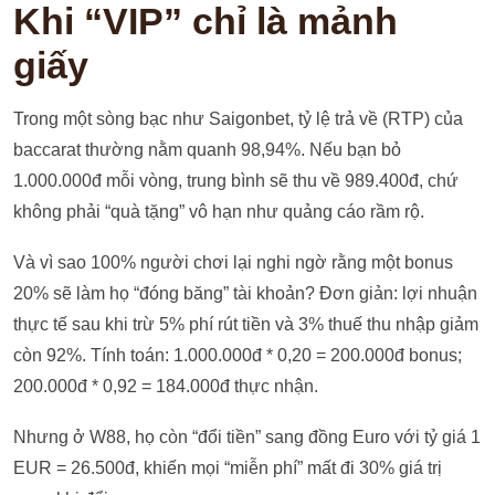
Khi “VIP” chỉ là mảnh
giấy
Trong một sòng bạc như Saigonbet, tỷ lệ trả về (RTP) của
baccarat thường nằm quanh 98,94%. Nếu bạn bỏ
1.000.000đ mỗi vòng, trung bình sẽ thu về 989.400đ, chứ
không phải “quà tặng” vô hạn như quảng cáo rầm rộ.
Và vì sao 100% người chơi lại nghi ngờ rằng một bonus
20% sẽ làm họ “đóng băng” tài khoản? Đơn giản: lợi nhuận
thực tế sau khi trừ 5% phí rút tiền và 3% thuế thu nhập giảm
còn 92%. Tính toán: 1.000.000đ * 0,20 = 200.000đ bonus;
200.000đ * 0,92 = 184.000đ thực nhận.
Nhưng ở W88, họ còn “đổi tiền” sang đồng Euro với tỷ giá 1
EUR = 26.500đ, khiến mọi “miễn phí” mất đi 30% giá trị