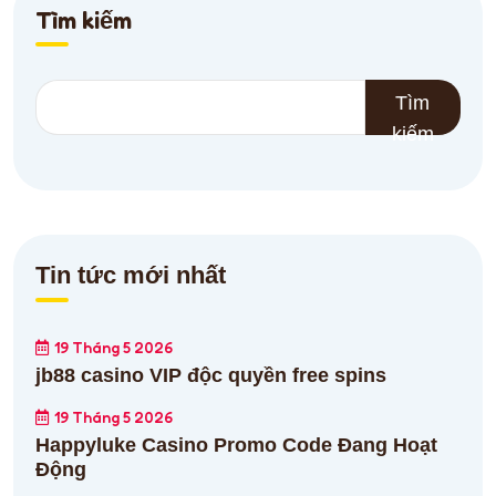
Tìm kiếm
Tìm
kiếm
Tin tức mới nhất
19 Tháng 5 2026
jb88 casino VIP độc quyền free spins
19 Tháng 5 2026
Happyluke Casino Promo Code Đang Hoạt
Động