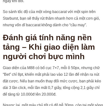
ngay khi đổi.
So sánh tốc độ của một vòng baccarat với một spin trên
Starburst, bạn sẽ thấy rút thăm nhanh hơn cả một cơn gió,
nhưng vốn dĩ baccarat không dành cho “cầu may”.
Đánh giá tính năng nền
tảng – Khi giao diện làm
người chơi bực mình
Giao diện của M88 có bố cục 7×7, mỗi ô 50px, nhưng chữ
“Bet” chỉ 8pt, khiến mắt phải lao vào 12 lần để nhận ra nút
đặt cược. Nếu bạn muốn thay đổi mức cược, bạn phải kéo
dài 3 lần click, mỗi lần mất 0,7 giây, tổng cộng 2,1 giây chỉ
để tăng từ 10.000đ lên 20.000đ.
Ngược lại, một máy chủ tốt có độ trễ 30ms, còn tại một sòng