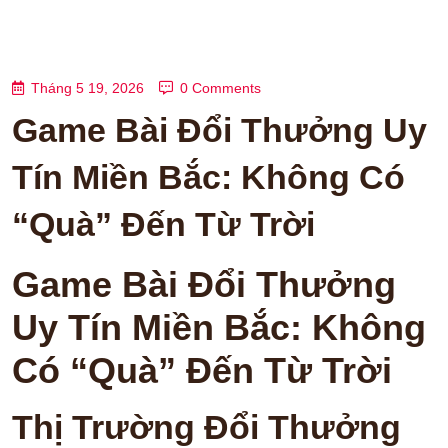
Tháng 5 19, 2026
0 Comments
Game Bài Đổi Thưởng Uy
Tín Miền Bắc: Không Có
“Quà” Đến Từ Trời
Game Bài Đổi Thưởng
Uy Tín Miền Bắc: Không
Có “Quà” Đến Từ Trời
Thị Trường Đổi Thưởng