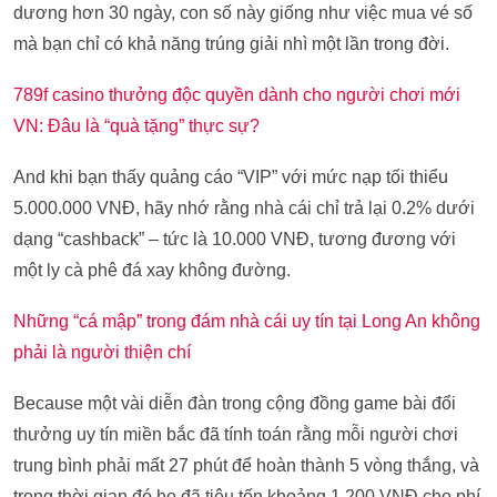
dương hơn 30 ngày, con số này giống như việc mua vé số
mà bạn chỉ có khả năng trúng giải nhì một lần trong đời.
789f casino thưởng độc quyền dành cho người chơi mới
VN: Đâu là “quà tặng” thực sự?
And khi bạn thấy quảng cáo “VIP” với mức nạp tối thiểu
5.000.000 VNĐ, hãy nhớ rằng nhà cái chỉ trả lại 0.2% dưới
dạng “cashback” – tức là 10.000 VNĐ, tương đương với
một ly cà phê đá xay không đường.
Những “cá mập” trong đám nhà cái uy tín tại Long An không
phải là người thiện chí
Because một vài diễn đàn trong cộng đồng game bài đổi
thưởng uy tín miền bắc đã tính toán rằng mỗi người chơi
trung bình phải mất 27 phút để hoàn thành 5 vòng thắng, và
trong thời gian đó họ đã tiêu tốn khoảng 1.200 VNĐ cho phí