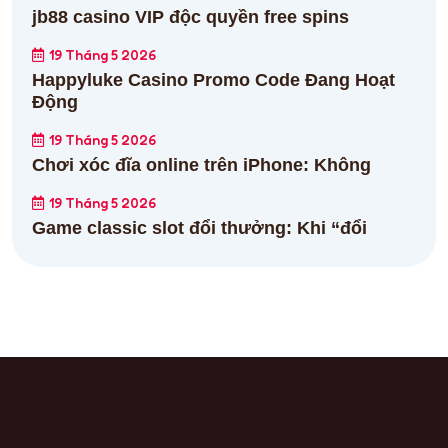
jb88 casino VIP độc quyền free spins
19 Tháng 5 2026
Happyluke Casino Promo Code Đang Hoạt
Động
19 Tháng 5 2026
Chơi xóc đĩa online trên iPhone: Không
19 Tháng 5 2026
Game classic slot đổi thưởng: Khi “đổi