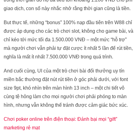
giao dịch, con số này nhắc nhở rằng thời gian cũng là tiền.
But thực tế, những “bonus” 100% nạp đầu tiên trên W88 chỉ
được áp dụng cho các trò chơi slot, không cho game bài, và
chỉ kéo tới mức tối đa 1.500.000 VNĐ – một mức “hỗ trợ”
mà người chơi vẫn phải tự đặt cược ít nhất 5 lần để rút tiền,
nghĩa là mất ít nhất 7.500.000 VNĐ trong quá trình.
And cuối cùng, UI của một trò chơi bài đổi thưởng uy tín
miền bắc thường đặt nút rút tiền ở góc phải dưới, với font
size 9pt, khó nhìn trên màn hình 13 inch – một chi tiết vô
cùng tệ hỏng làm cho mọi người chơi phải phóng to màn
hình, nhưng vẫn không thể tránh được cảm giác bức xúc.
Chơi poker online trên điện thoại: Đánh bại mọi “gift”
marketing rẻ mạt