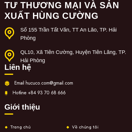
TƯ THƯƠNG MẠI VÀ SẢN
XUẤT HÙNG CƯỜNG
Số 155 Trần Tất Văn, TT An Lão, TP. Hải
Phòng
QL10, Xã Tiên Cường, Huyện Tiên Lãng, TP.
Hải Phòng
Liên hệ
Email
hucuco.com@gmail.com
Hotline
+84 93 70 68 666
Giới thiệu
Trang chủ
Về chúng tôi