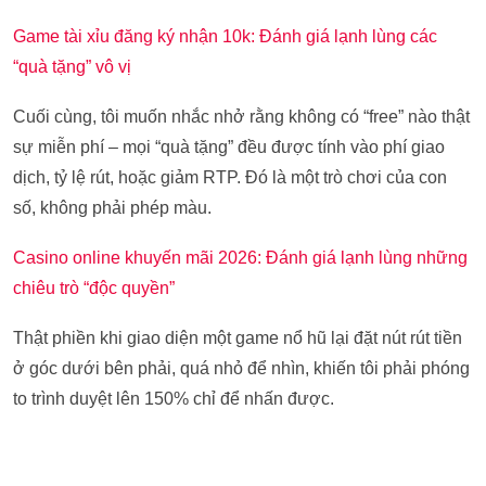
Game tài xỉu đăng ký nhận 10k: Đánh giá lạnh lùng các
“quà tặng” vô vị
Cuối cùng, tôi muốn nhắc nhở rằng không có “free” nào thật
sự miễn phí – mọi “quà tặng” đều được tính vào phí giao
dịch, tỷ lệ rút, hoặc giảm RTP. Đó là một trò chơi của con
số, không phải phép màu.
Casino online khuyến mãi 2026: Đánh giá lạnh lùng những
chiêu trò “độc quyền”
Thật phiền khi giao diện một game nổ hũ lại đặt nút rút tiền
ở góc dưới bên phải, quá nhỏ để nhìn, khiến tôi phải phóng
to trình duyệt lên 150% chỉ để nhấn được.