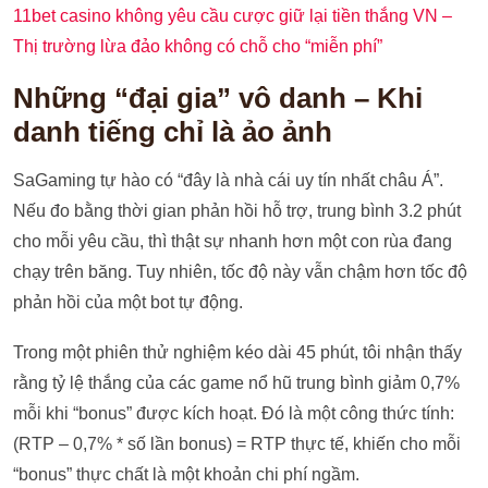
11bet casino không yêu cầu cược giữ lại tiền thắng VN –
Thị trường lừa đảo không có chỗ cho “miễn phí”
Những “đại gia” vô danh – Khi
danh tiếng chỉ là ảo ảnh
SaGaming tự hào có “đây là nhà cái uy tín nhất châu Á”.
Nếu đo bằng thời gian phản hồi hỗ trợ, trung bình 3.2 phút
cho mỗi yêu cầu, thì thật sự nhanh hơn một con rùa đang
chạy trên băng. Tuy nhiên, tốc độ này vẫn chậm hơn tốc độ
phản hồi của một bot tự động.
Trong một phiên thử nghiệm kéo dài 45 phút, tôi nhận thấy
rằng tỷ lệ thắng của các game nổ hũ trung bình giảm 0,7%
mỗi khi “bonus” được kích hoạt. Đó là một công thức tính:
(RTP – 0,7% * số lần bonus) = RTP thực tế, khiến cho mỗi
“bonus” thực chất là một khoản chi phí ngầm.