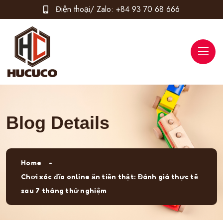
Điện thoại/ Zalo:
+84 93 70 68 666
Blog Details
Home
Chơi xóc đĩa online ăn tiền thật: Đánh giá thực tế
sau 7 tháng thử nghiệm