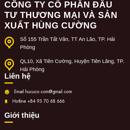
CÔNG TY CỔ PHẦN ĐẦU
TƯ THƯƠNG MẠI VÀ SẢN
XUẤT HÙNG CƯỜNG
Số 155 Trần Tất Văn, TT An Lão, TP. Hải
Phòng
QL10, Xã Tiên Cường, Huyện Tiên Lãng, TP.
Hải Phòng
Liên hệ
Email
hucuco.com@gmail.com
Hotline
+84 93 70 68 666
Giới thiệu