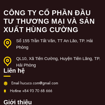
CÔNG TY CỔ PHẦN ĐẦU
TƯ THƯƠNG MẠI VÀ SẢN
XUẤT HÙNG CƯỜNG
Số 155 Trần Tất Văn, TT An Lão, TP. Hải
Phòng
QL10, Xã Tiên Cường, Huyện Tiên Lãng, TP.
Hải Phòng
Liên hệ
Email
hucuco.com@gmail.com
Hotline
+84 93 70 68 666
Giới thiệu