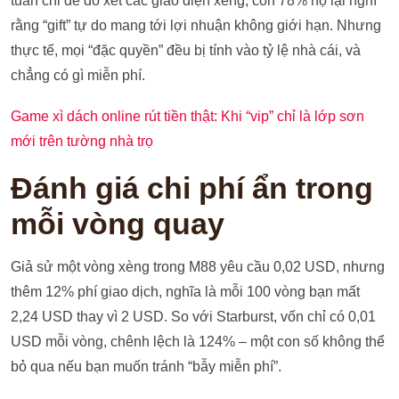
tuần chỉ để dò xét các giao diện xèng, còn 78% họ lại nghĩ
rằng “gift” tự do mang tới lợi nhuận không giới hạn. Nhưng
thực tế, mọi “đặc quyền” đều bị tính vào tỷ lệ nhà cái, và
chẳng có gì miễn phí.
Game xì dách online rút tiền thật: Khi “vip” chỉ là lớp sơn
mới trên tường nhà trọ
Đánh giá chi phí ẩn trong
mỗi vòng quay
Giả sử một vòng xèng trong M88 yêu cầu 0,02 USD, nhưng
thêm 12% phí giao dịch, nghĩa là mỗi 100 vòng bạn mất
2,24 USD thay vì 2 USD. So với Starburst, vốn chỉ có 0,01
USD mỗi vòng, chênh lệch là 124% – một con số không thể
bỏ qua nếu bạn muốn tránh “bẫy miễn phí”.