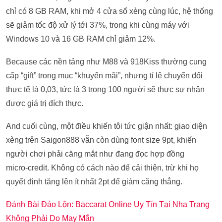
chỉ có 8 GB RAM, khi mở 4 cửa sổ xèng cùng lúc, hệ thống
sẽ giảm tốc độ xử lý tới 37%, trong khi cùng máy với
Windows 10 và 16 GB RAM chỉ giảm 12%.
Because các nền tảng như M88 và 918Kiss thường cung
cấp “gift” trong mục “khuyến mãi”, nhưng tỉ lệ chuyển đổi
thực tế là 0,03, tức là 3 trong 100 người sẽ thực sự nhận
được giá trị đích thực.
And cuối cùng, một điều khiến tôi tức giận nhất: giao diện
xèng trên Saigon888 vẫn còn dùng font size 9pt, khiến
người chơi phải căng mắt như đang đọc hợp đồng
micro‑credit. Không có cách nào để cải thiện, trừ khi họ
quyết định tăng lên ít nhất 2pt để giảm căng thẳng.
Đánh Bài Đảo Lộn: Baccarat Online Uy Tín Tại Nha Trang
Không Phải Do May Mắn