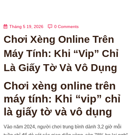
Tháng 5 19, 2026
0 Comments
Chơi Xèng Online Trên
Máy Tính: Khi “vip” Chỉ
Là Giấy Tờ Và Vô Dụng
Chơi xèng online trên
máy tính: Khi “vip” chỉ
là giấy tờ và vô dụng
Vào năm 2024, người chơi trung bình dành 3,2 giờ mỗi