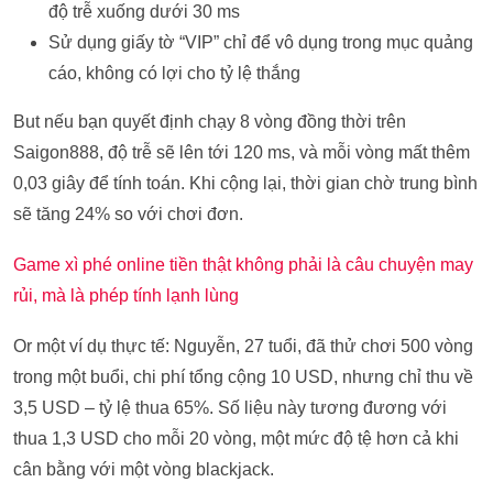
độ trễ xuống dưới 30 ms
Sử dụng giấy tờ “VIP” chỉ để vô dụng trong mục quảng
cáo, không có lợi cho tỷ lệ thắng
But nếu bạn quyết định chạy 8 vòng đồng thời trên
Saigon888, độ trễ sẽ lên tới 120 ms, và mỗi vòng mất thêm
0,03 giây để tính toán. Khi cộng lại, thời gian chờ trung bình
sẽ tăng 24% so với chơi đơn.
Game xì phé online tiền thật không phải là câu chuyện may
rủi, mà là phép tính lạnh lùng
Or một ví dụ thực tế: Nguyễn, 27 tuổi, đã thử chơi 500 vòng
trong một buổi, chi phí tổng cộng 10 USD, nhưng chỉ thu về
3,5 USD – tỷ lệ thua 65%. Số liệu này tương đương với
thua 1,3 USD cho mỗi 20 vòng, một mức độ tệ hơn cả khi
cân bằng với một vòng blackjack.