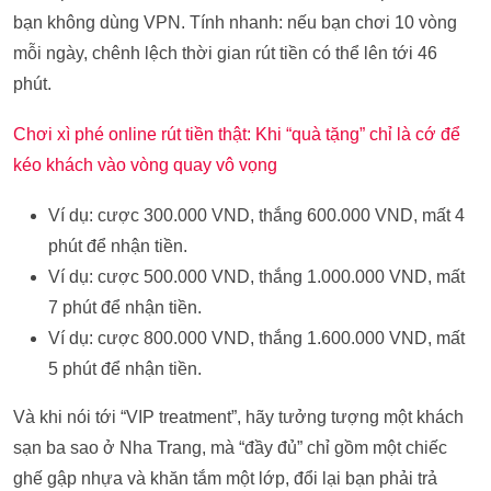
bạn không dùng VPN. Tính nhanh: nếu bạn chơi 10 vòng
mỗi ngày, chênh lệch thời gian rút tiền có thể lên tới 46
phút.
Chơi xì phé online rút tiền thật: Khi “quà tặng” chỉ là cớ để
kéo khách vào vòng quay vô vọng
Ví dụ: cược 300.000 VND, thắng 600.000 VND, mất 4
phút để nhận tiền.
Ví dụ: cược 500.000 VND, thắng 1.000.000 VND, mất
7 phút để nhận tiền.
Ví dụ: cược 800.000 VND, thắng 1.600.000 VND, mất
5 phút để nhận tiền.
Và khi nói tới “VIP treatment”, hãy tưởng tượng một khách
sạn ba sao ở Nha Trang, mà “đầy đủ” chỉ gồm một chiếc
ghế gập nhựa và khăn tắm một lớp, đổi lại bạn phải trả