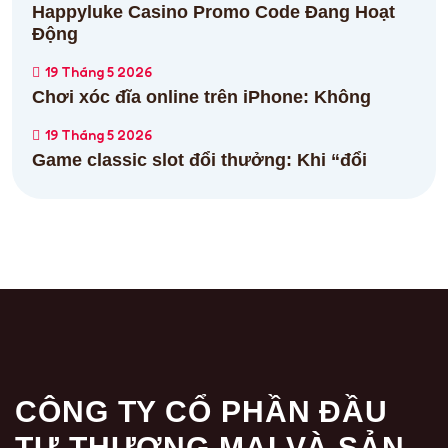
Happyluke Casino Promo Code Đang Hoạt
Động
19 Tháng 5 2026
Chơi xóc đĩa online trên iPhone: Không
19 Tháng 5 2026
Game classic slot đổi thưởng: Khi “đổi
CÔNG TY CỔ PHẦN ĐẦU
TƯ THƯƠNG MẠI VÀ SẢN