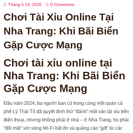
Tháng 5 19, 2026
0 Comments
Chơi Tài Xỉu Online Tại
Nha Trang: Khi Bãi Biển
Gặp Cược Mạng
Chơi tài xỉu online tại
Nha Trang: Khi Bãi Biển
Gặp Cược Mạng
Đầu năm 2024, ba người bạn cũ trong cùng một quán cà
phê Lý Thái Tổ đã quyết định thử “đánh” một ván tài xỉu trên
điện thoại, nhưng không phải ở nhà – ở Nha Trang, họ phải
“đối mặt” với sóng Wi‑Fi bất ổn và quảng cáo “gift” từ các