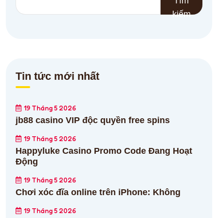
Tìm
kiếm
Tin tức mới nhất
19 Tháng 5 2026
jb88 casino VIP độc quyền free spins
19 Tháng 5 2026
Happyluke Casino Promo Code Đang Hoạt
Động
19 Tháng 5 2026
Chơi xóc đĩa online trên iPhone: Không
19 Tháng 5 2026