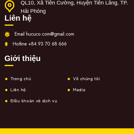
QL10, Xã Tiên Cường, Huyện Tiên Lãng, TP.
Hải Phòng
Liên hệ
Email
hucuco.com@gmail.com
Hotline
+84 93 70 68 666
Giới thiệu
Trang chủ
Về chúng tôi
Liên hệ
Media
Điều khoản và dịch vụ