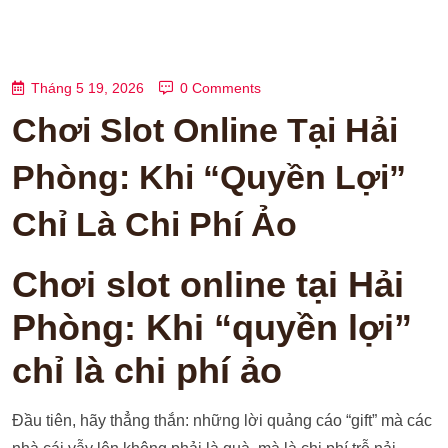
Tháng 5 19, 2026
0 Comments
Chơi Slot Online Tại Hải
Phòng: Khi “quyền Lợi”
Chỉ Là Chi Phí Ảo
Chơi slot online tại Hải
Phòng: Khi “quyền lợi”
chỉ là chi phí ảo
Đầu tiên, hãy thẳng thắn: những lời quảng cáo “gift” mà các