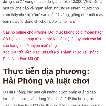
dừng sau 27 vòng nếu số dư giảm dưới 10.000 VNĐ. Đó là
một cơ chế bảo vệ ngân sách, nhưng lại khiến người chơi
cảm thấy như bị “cắm” sau mỗi 27 vòng, giống như một máy
bán nước tự động chỉ cho ra 0,5 lít mỗi lần.
Casino online cho iPhone: Đời thực không có gì “hoàn hảo”
Cờ bạc online nạp rút nhanh: Khi tốc độ là duy nhất còn lại
sau hàng loạt “khuyến mãi” rỗng
Xóc Đĩa Rút Tiền Mặt: Khi Đổi Nợ Thành Thực Tế Không
Phải Như Đọc Mã QR
Thực tiễn địa phương:
Hải Phòng và luật chơi
Ở Hải Phòng, các nhà cái không được phép quảng cáo
trực tiếp, nhưng vẫn dùng “địa chỉ ảo” để thu hút người
chơi. Số liệu từ 2023 cho thấy có 1.200 người đăng ký mới