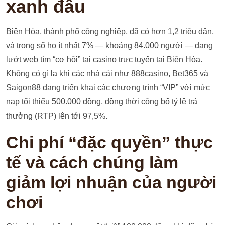
xanh đâu
Biên Hòa, thành phố công nghiệp, đã có hơn 1,2 triệu dân,
và trong số họ ít nhất 7% — khoảng 84.000 người — đang
lướt web tìm “cơ hội” tại casino trực tuyến tại Biên Hòa.
Không có gì lạ khi các nhà cái như 888casino, Bet365 và
Saigon88 đang triển khai các chương trình “VIP” với mức
nạp tối thiểu 500.000 đồng, đồng thời công bố tỷ lệ trả
thưởng (RTP) lên tới 97,5%.
Chi phí “đặc quyền” thực
tế và cách chúng làm
giảm lợi nhuận của người
chơi