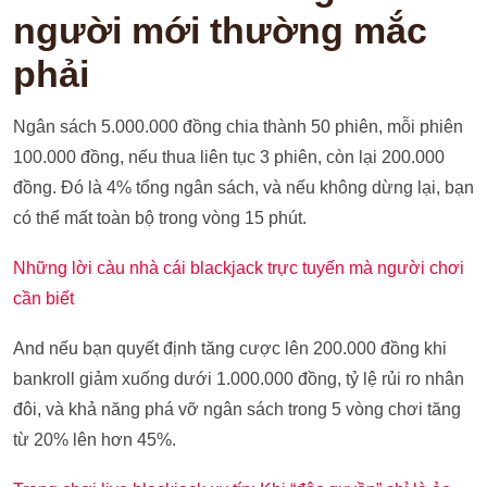
người mới thường mắc
phải
Ngân sách 5.000.000 đồng chia thành 50 phiên, mỗi phiên
100.000 đồng, nếu thua liên tục 3 phiên, còn lại 200.000
đồng. Đó là 4% tổng ngân sách, và nếu không dừng lại, bạn
có thể mất toàn bộ trong vòng 15 phút.
Những lời càu nhà cái blackjack trực tuyến mà người chơi
cần biết
And nếu bạn quyết định tăng cược lên 200.000 đồng khi
bankroll giảm xuống dưới 1.000.000 đồng, tỷ lệ rủi ro nhân
đôi, và khả năng phá vỡ ngân sách trong 5 vòng chơi tăng
từ 20% lên hơn 45%.