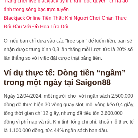
Trang chơi live blackjack uy tín: Khi “độc quyền” chỉ là ảo
ảnh trong sòng bạc trực tuyến
Blackjack Online Tiền Thật: Khi Người Chơi Chân Thực
Đối Đầu Với Đồ Họa Lừa Dối
Or nếu bạn chỉ dựa vào các “free spin” để kiếm tiền, bạn sẽ
nhận được trung bình 0,8 lần thắng mỗi lượt, tức là 20% số
lần thắng so với việc đặt cược thật bằng tiền.
Ví dụ thực tế: Dòng tiền “ngầm”
trong một ngày tại Saigon88
Ngày 12/04/2024, một người chơi với ngân sách 2.500.000
đồng đã thực hiện 30 vòng quay slot, mỗi vòng kéo 0,4 giây,
tổng thời gian chỉ 12 giây, nhưng đã tiêu tốn 3.600.000
đồng vì phí nạp và rút. Khi tính tổng chi phí, khoản lỗ thực tế
là 1.100.000 đồng, tức 44% ngân sách ban đầu.