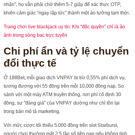
nhận”, họ vẫn phải chờ thêm 5-7 giây để xác thực OTP,
khiến cảm giác “ngay lập tức” thành một ảo tưởng tạm thời.
Trang chơi live blackjack uy tín: Khi “độc quyền” chỉ là ảo
ảnh trong sòng bạc trực tuyến
Chi phí ẩn và tỷ lệ chuyển
đổi thực tế
Ở 188Bet, mỗi giao dịch VNPAY bị trừ 0,55% phí dịch vụ,
tương đương với 55 đồng trên mỗi 10,000 đồng nạp. So
sánh với một máy ATM truyền thống, nơi phí cố định 30
đồng, sự “đáng giá” của VNPAY dường như chỉ tồn tại
trong bản mô tả marketing.
Với mức cược tối thiểu 5.000 đồng trên slot Starburst,
người chơi thường mất 2,5 lần số tiền nạp nếu không tính