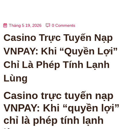
Tháng 5 19, 2026
0 Comments
Casino Trực Tuyến Nạp
VNPAY: Khi “quyền Lợi”
Chỉ Là Phép Tính Lạnh
Lùng
Casino trực tuyến nạp
VNPAY: Khi “quyền lợi”
chỉ là phép tính lạnh