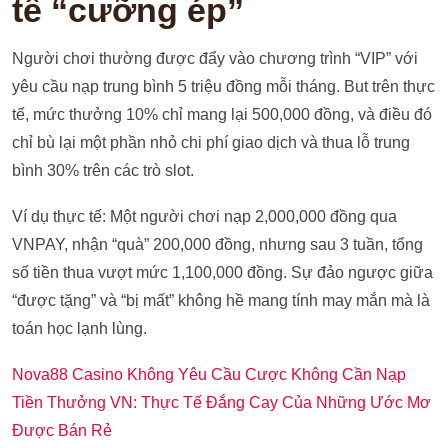
tế “cưỡng ép”
Người chơi thường được đẩy vào chương trình “VIP” với
yêu cầu nạp trung bình 5 triệu đồng mỗi tháng. But trên thực
tế, mức thưởng 10% chỉ mang lại 500,000 đồng, và điều đó
chỉ bù lại một phần nhỏ chi phí giao dịch và thua lỗ trung
bình 30% trên các trò slot.
Ví dụ thực tế: Một người chơi nạp 2,000,000 đồng qua
VNPAY, nhận “quà” 200,000 đồng, nhưng sau 3 tuần, tổng
số tiền thua vượt mức 1,100,000 đồng. Sự đảo ngược giữa
“được tặng” và “bị mất” không hề mang tính may mắn mà là
toán học lạnh lùng.
Nova88 Casino Không Yêu Cầu Cược Không Cần Nạp
Tiền Thưởng VN: Thực Tế Đắng Cay Của Những Ước Mơ
Được Bán Rẻ