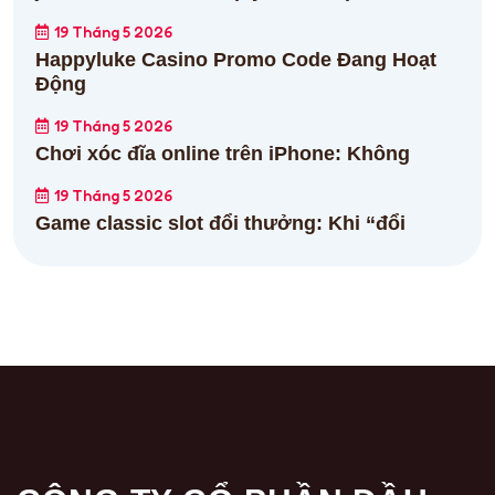
19 Tháng 5 2026
Happyluke Casino Promo Code Đang Hoạt
Động
19 Tháng 5 2026
Chơi xóc đĩa online trên iPhone: Không
19 Tháng 5 2026
Game classic slot đổi thưởng: Khi “đổi