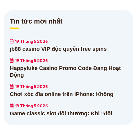
Tin tức mới nhất
19 Tháng 5 2026
jb88 casino VIP độc quyền free spins
19 Tháng 5 2026
Happyluke Casino Promo Code Đang Hoạt
Động
19 Tháng 5 2026
Chơi xóc đĩa online trên iPhone: Không
19 Tháng 5 2026
Game classic slot đổi thưởng: Khi “đổi