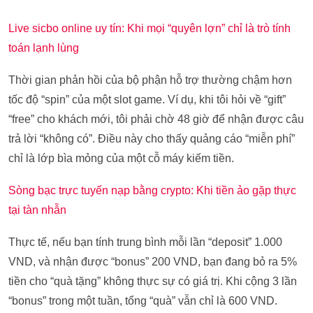
Live sicbo online uy tín: Khi mọi “quyên lợn” chỉ là trò tính
toán lạnh lùng
Thời gian phản hồi của bộ phận hỗ trợ thường chậm hơn
tốc độ “spin” của một slot game. Ví dụ, khi tôi hỏi về “gift”
“free” cho khách mới, tôi phải chờ 48 giờ để nhận được câu
trả lời “không có”. Điều này cho thấy quảng cáo “miễn phí”
chỉ là lớp bìa mỏng của một cỗ máy kiếm tiền.
Sòng bạc trực tuyến nạp bằng crypto: Khi tiền ảo gặp thực
tại tàn nhẫn
Thực tế, nếu bạn tính trung bình mỗi lần “deposit” 1.000
VND, và nhận được “bonus” 200 VND, bạn đang bỏ ra 5%
tiền cho “quà tặng” không thực sự có giá trị. Khi cộng 3 lần
“bonus” trong một tuần, tổng “quà” vẫn chỉ là 600 VND.