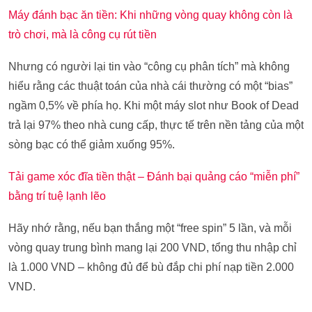
Máy đánh bạc ăn tiền: Khi những vòng quay không còn là
trò chơi, mà là công cụ rút tiền
Nhưng có người lại tin vào “công cụ phân tích” mà không
hiểu rằng các thuật toán của nhà cái thường có một “bias”
ngầm 0,5% về phía họ. Khi một máy slot như Book of Dead
trả lại 97% theo nhà cung cấp, thực tế trên nền tảng của một
sòng bạc có thể giảm xuống 95%.
Tải game xóc đĩa tiền thật – Đánh bại quảng cáo “miễn phí”
bằng trí tuệ lạnh lẽo
Hãy nhớ rằng, nếu bạn thắng một “free spin” 5 lần, và mỗi
vòng quay trung bình mang lại 200 VND, tổng thu nhập chỉ
là 1.000 VND – không đủ để bù đắp chi phí nạp tiền 2.000
VND.