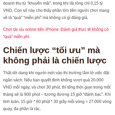
doanh thu từ “khuyến mãi”, trong khi lãi ròng chỉ 0,15 tỷ
VND. Con số này cho thấy phần lớn tiền người chơi mang
về là “quà” “miễn phí” mà không có gì đáng giá.
Chơi tài xỉu online trên iPhone: Đánh giá thực tế không có
“quà” miễn phí
Chiến lược “tối ưu” mà
không phải là chiến lược
Thật dở dang khi người mới vào thị trường lắm lờ việc đặt
ngân sách. Nếu bạn quyết định không vượt quá 20.000
VND mỗi ngày, và chơi 30 phút, thì tổng thời gian trong một
tháng sẽ là 900 phút – tương đương 15 giờ “đánh bạc”. Khi
tính toán, 15 giờ * 60 phút * 30 giây mỗi vòng = 27.000 vòng
quay, đa phần là rác.