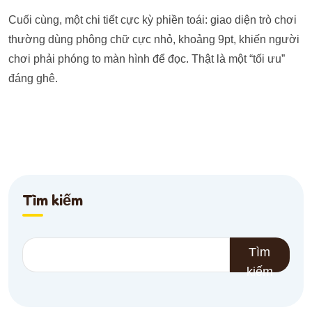
Cuối cùng, một chi tiết cực kỳ phiền toái: giao diện trò chơi
thường dùng phông chữ cực nhỏ, khoảng 9pt, khiến người
chơi phải phóng to màn hình để đọc. Thật là một “tối ưu”
đáng ghê.
Tìm kiếm
Tìm
kiếm