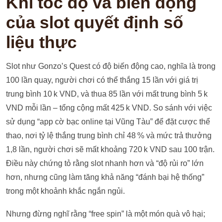
Khi tốc độ và biến động
của slot quyết định số
liệu thực
Slot như Gonzo’s Quest có độ biến động cao, nghĩa là trong
100 lần quay, người chơi có thể thắng 15 lần với giá trị
trung bình 10 k VND, và thua 85 lần với mất trung bình 5 k
VND mỗi lần – tổng cộng mất 425 k VND. So sánh với việc
sử dụng “app cờ bạc online tại Vũng Tàu” để đặt cược thể
thao, nơi tỷ lệ thắng trung bình chỉ 48 % và mức trả thưởng
1,8 lần, người chơi sẽ mất khoảng 720 k VND sau 100 trận.
Điều này chứng tỏ rằng slot nhanh hơn và “độ rủi ro” lớn
hơn, nhưng cũng làm tăng khả năng “đánh bại hệ thống”
trong một khoảnh khắc ngắn ngủi.
Nhưng đừng nghĩ rằng “free spin” là một món quà vô hại;