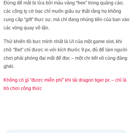
Đừng để mắt bị lừa bởi màu vàng “free” trong quảng cáo;
các công ty cờ bạc chỉ muốn giấu sự thật rằng họ không
cung cấp “gift” thực sự, mà chỉ đang nhúng tiền của bạn vào
các vòng quay vô tận.
Thứ khiến tôi bực mình nhất là UI của một game slot, khi
chữ “Bet” chỉ được in với kích thước 9 px, đủ để làm người
chơi phải phóng đại mắt để đọc – một chi tiết vô cùng đáng
ghét.
Không có gì “được miễn phí” khi tải dragon tiger pc – chỉ là
trò chơi công thức