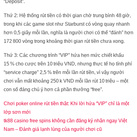
“Deposit”.
Thứ 2: Hệ thống rút tiền có thời gian chờ trung bình 48 giờ,
trong khi các game slot như Starburst có vòng quay nhanh
hơn 0,5 giây mỗi lần, nghĩa là người chơi có thể “đánh” hơn
172 800 vòng trong khoảng thời gian rút tiền chưa xong.
Thứ 3: Các chương trình “VIP” hứa hẹn mức chiết khấu
15 % cho cược trên 10 triệu VND, nhưng thực tế họ tính phí
“service charge” 2,5 % trên mỗi lần rút tiền, vì vậy người
chơi vẫn mất khoảng 250 k VND mỗi lần rút 10 triệu – một
con số đáng chú ý hơn cả phần thưởng “free”.
Chơi poker online rút tiền thật: Khi lời hứa “VIP” chỉ là một
lớp sơn mới
tk88 casino free spins không cần đăng ký nhận ngay Việt
Nam – Đánh giá lạnh lùng của người chơi cũ