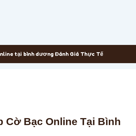
online tại bình dương Đánh Giá Thực Tế
p Cờ Bạc Online Tại Bình