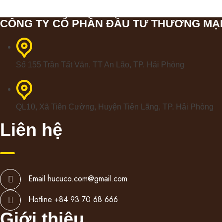
CÔNG TY CỔ PHẦN ĐẦU TƯ THƯƠNG MẠ
Số 155 Trần Tất Văn, TT An Lão, TP. Hải Phòng
QL10, Xã Tiên Cường, Huyện Tiên Lãng, TP. Hải Phòng
Liên hệ
Email
hucuco.com@gmail.com
Hotline
+84 93 70 68 666
Giới thiệu