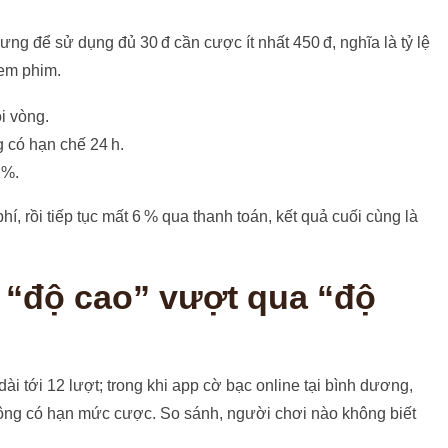
hưng để sử dụng đủ 30 đ cần cược ít nhất 450 đ, nghĩa là tỷ lệ
xem phim.
i vòng.
 có hạn chế 24 h.
2%.
í, rồi tiếp tục mất 6 % qua thanh toán, kết quả cuối cùng là
i “độ cao” vượt qua “độ
dài tới 12 lượt; trong khi app cờ bạc online tại bình dương,
hông có hạn mức cược. So sánh, người chơi nào không biết