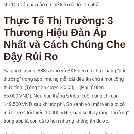
khi 100 ván bài cào có thể kéo dài tới 15 phút.
Thực Tế Thị Trường: 3
Thương Hiệu Đàn Áp
Nhất và Cách Chúng Che
Đậy Rủi Ro
Saigon Casino, 888casino và BK8 đều có chức năng “đổi
thưởng” trong app, nhưng mỗi cái đều ẩn chứa một công
thức tính: (Tổng tiền cược × 0,03) – (Phí rút tiền
55.000 VND). Nếu bạn thắng 5 triệu, cuối cùng chỉ còn
149.500 VND sau khi trừ phí. So sánh với một ván slot có
mức cược tối thiểu 10.000 VND, bạn sẽ thấy rằng “thưởng”
trong app là con cá to hơn nhưng không ăn được.