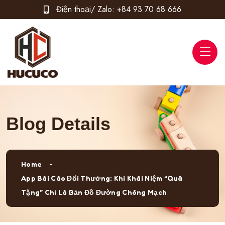
Điện thoại/ Zalo:
+84 93 70 68 666
Blog Details
Home
App Bài Cào Đổi Thưởng: Khi Khái Niệm “Quà
Tặng” Chỉ Là Bản Đồ Đường Chóng Mạch