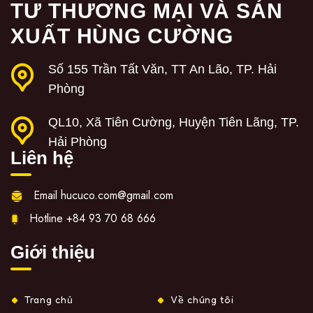
TƯ THƯƠNG MẠI VÀ SẢN
XUẤT HÙNG CƯỜNG
Số 155 Trần Tất Văn, TT An Lão, TP. Hải
Phòng
QL10, Xã Tiên Cường, Huyện Tiên Lãng, TP.
Hải Phòng
Liên hệ
Email
hucuco.com@gmail.com
Hotline
+84 93 70 68 666
Giới thiệu
Trang chủ
Về chúng tôi