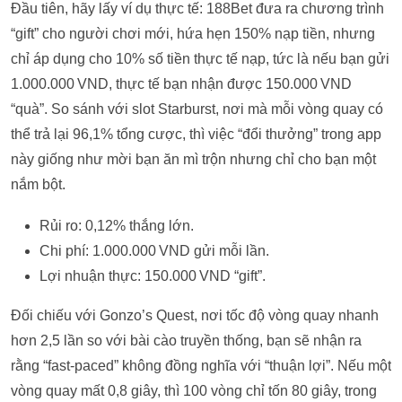
Đầu tiên, hãy lấy ví dụ thực tế: 188Bet đưa ra chương trình
“gift” cho người chơi mới, hứa hẹn 150% nạp tiền, nhưng
chỉ áp dụng cho 10% số tiền thực tế nạp, tức là nếu bạn gửi
1.000.000 VND, thực tế bạn nhận được 150.000 VND
“quà”. So sánh với slot Starburst, nơi mà mỗi vòng quay có
thể trả lại 96,1% tổng cược, thì việc “đổi thưởng” trong app
này giống như mời bạn ăn mì trộn nhưng chỉ cho bạn một
nắm bột.
Rủi ro: 0,12% thắng lớn.
Chi phí: 1.000.000 VND gửi mỗi lần.
Lợi nhuận thực: 150.000 VND “gift”.
Đối chiếu với Gonzo’s Quest, nơi tốc độ vòng quay nhanh
hơn 2,5 lần so với bài cào truyền thống, bạn sẽ nhận ra
rằng “fast-paced” không đồng nghĩa với “thuận lợi”. Nếu một
vòng quay mất 0,8 giây, thì 100 vòng chỉ tốn 80 giây, trong