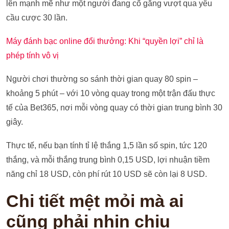
lên mạnh mẽ như một người đang cố gắng vượt qua yêu
cầu cược 30 lần.
Máy đánh bạc online đổi thưởng: Khi “quyền lợi” chỉ là
phép tính vô vị
Người chơi thường so sánh thời gian quay 80 spin –
khoảng 5 phút – với 10 vòng quay trong một trận đấu thực
tế của Bet365, nơi mỗi vòng quay có thời gian trung bình 30
giây.
Thực tế, nếu bạn tính tỉ lệ thắng 1,5 lần số spin, tức 120
thắng, và mỗi thắng trung bình 0,15 USD, lợi nhuận tiềm
năng chỉ 18 USD, còn phí rút 10 USD sẽ còn lại 8 USD.
Chi tiết mệt mỏi mà ai
cũng phải nhịn chịu