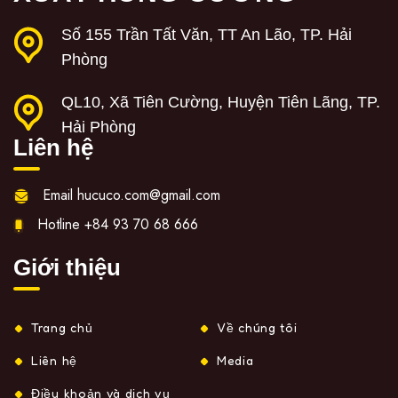
Số 155 Trần Tất Văn, TT An Lão, TP. Hải
Phòng
QL10, Xã Tiên Cường, Huyện Tiên Lãng, TP.
Hải Phòng
Liên hệ
Email
hucuco.com@gmail.com
Hotline
+84 93 70 68 666
Giới thiệu
Trang chủ
Về chúng tôi
Liên hệ
Media
Điều khoản và dịch vụ