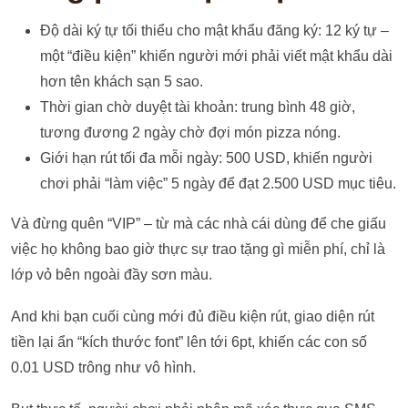
Độ dài ký tự tối thiểu cho mật khẩu đăng ký: 12 ký tự –
một “điều kiện” khiến người mới phải viết mật khẩu dài
hơn tên khách sạn 5 sao.
Thời gian chờ duyệt tài khoản: trung bình 48 giờ,
tương đương 2 ngày chờ đợi món pizza nóng.
Giới hạn rút tối đa mỗi ngày: 500 USD, khiến người
chơi phải “làm việc” 5 ngày để đạt 2.500 USD mục tiêu.
Và đừng quên “VIP” – từ mà các nhà cái dùng để che giấu
việc họ không bao giờ thực sự trao tặng gì miễn phí, chỉ là
lớp vỏ bên ngoài đầy sơn màu.
And khi bạn cuối cùng mới đủ điều kiện rút, giao diện rút
tiền lại ẩn “kích thước font” lên tới 6pt, khiến các con số
0.01 USD trông như vô hình.